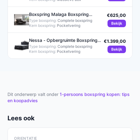
Boxspring Malaga Boxspring
€625,00
120x200 cm Zwart PU met
Type boxspring:
Complete boxspring
Bekijk
Kern boxspring:
Pocketvering
Nessa - Opbergruimte Boxspring
€1.399,00
King - 180x200 - Zwart
Type boxspring:
Complete boxspring
Bekijk
Kern boxspring:
Pocketvering
Dit onderwerp valt onder
1-persoons boxspring kopen: tips
en koopadvies
Lees ook
ORIENTATIE