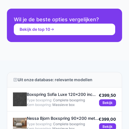
Wil je de beste opties vergelijken?
Bekijk de top 10
Uit onze database: relevante modellen
Boxspring Sofia Luxe 120x200 inc
€399,50
wit
Type boxspring:
Complete boxspring
Bekijk
Kern boxspring:
Massieve box
Nessa Bjorn Boxspring 90x200 met
€399,00
20cm HR45 Koudschuim Matras
Type boxspring:
Complete boxspring
Bekijk
Kern boxspring:
Massieve box