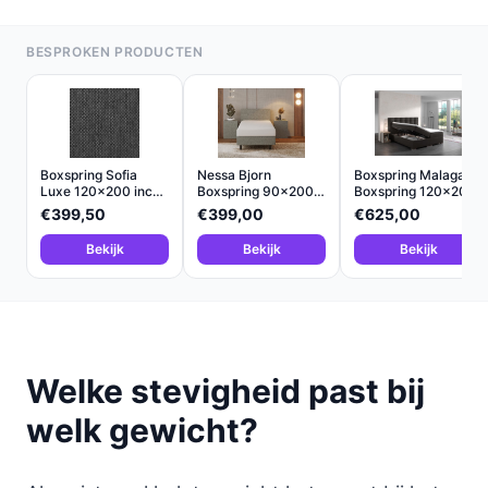
BESPROKEN PRODUCTEN
Boxspring Sofia
Nessa Bjorn
Boxspring Malaga
Luxe 120x200 inc
Boxspring 90x200
Boxspring 120x200
wit
met 20cm...
cm...
€399,50
€399,00
€625,00
Bekijk
Bekijk
Bekijk
Welke stevigheid past bij
welk gewicht?