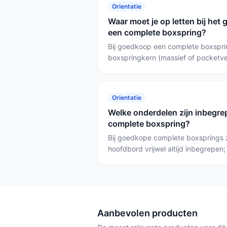
Orientatie
Waar moet je op letten bij he
een complete boxspring?
Bij goedkoop een complete boxsprin
boxspringkern (massief of pocketve
matraskern/topper en garantie/draa
180x200 (grijs) als je strikt op bud
accepteert; kies de SleepEase 180x
Orientatie
betere ondersteuning op langere term
Welke onderdelen zijn inbegre
complete boxspring?
Bij goedkope complete boxsprings z
hoofdbord vrijwel altijd inbegrepen
er soms bij maar niet altijd. Contro
de Bjorn wordt geleverd met box, h
Owen Plus kan als losse box worde
bevat vaste matrassen en een topp
Aanbevolen producten