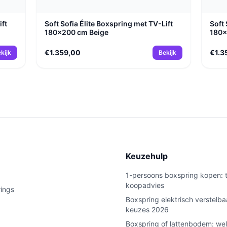
ift
Soft Sofia Élite Boxspring met TV-Lift
Soft 
180x200 cm Beige
180
€1.359,00
€1.3
kijk
Bekijk
e
Keuzehulp
1-persoons boxspring kopen: t
koopadvies
rings
Boxspring elektrisch verstelba
keuzes 2026
Boxspring of lattenbodem: wel