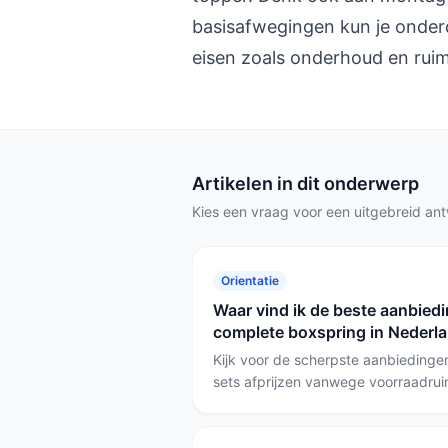
basisafwegingen kun je onder
eisen zoals onderhoud en ruim
Artikelen in dit onderwerp
Kies een vraag voor een uitgebreid an
Orientatie
Waar vind ik de beste aanbied
complete boxspring in Nederl
Kijk voor de scherpste aanbiedingen 
sets afprijzen vanwege voorraadruim
Let vooral of de set een topmatras
juist extra’s zoals een TV-lift of elek
bepaalt of het echt een goede deal 