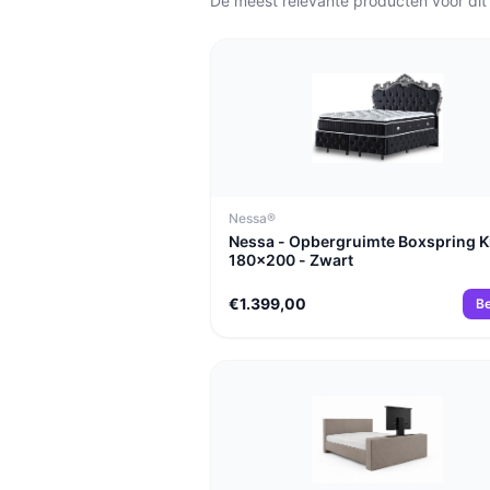
De meest relevante producten voor dit
Nessa®
Nessa - Opbergruimte Boxspring K
180x200 - Zwart
€1.399,00
Be