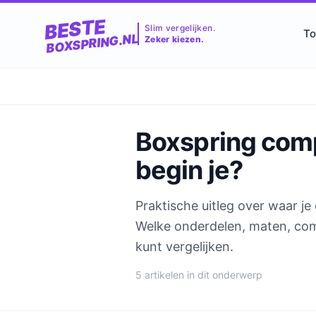
BESTE
Slim vergelijken.
To
BOXSPRING.NL
Zeker kiezen.
Boxspring com
begin je?
Praktische uitleg over waar j
Welke onderdelen, maten, com
kunt vergelijken.
5 artikelen in dit onderwerp