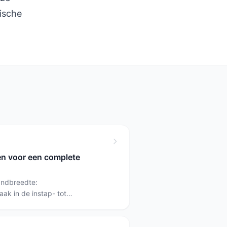
ische
zen voor een complete
andbreedte:
ak in de instap- tot
160 cm lopen meestal
 vaak midden- tot premium door
een basis met pocketvering als je