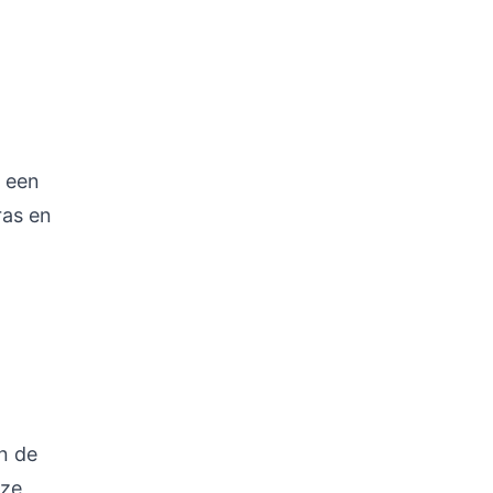
 een
ras en
n de
eze