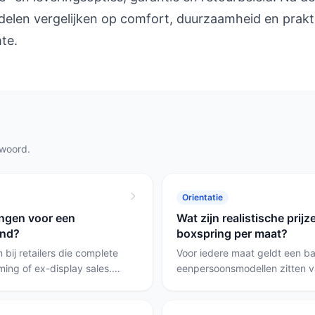
delen vergelijken op comfort, duurzaamheid en prakt
te.
twoord.
Orientatie
ingen voor een
Wat zijn realistische prij
and?
boxspring per maat?
bij retailers die complete
Voor iedere maat geldt een b
ing of ex-display sales.
eenpersoonsmodellen zitten va
 en opbergruimte bevat of
middenklasse, twijfelaars en 
trische verstelling; dat
middenklasse, en 180 cm+ is
is.
pocketvering en extra's. Kies 