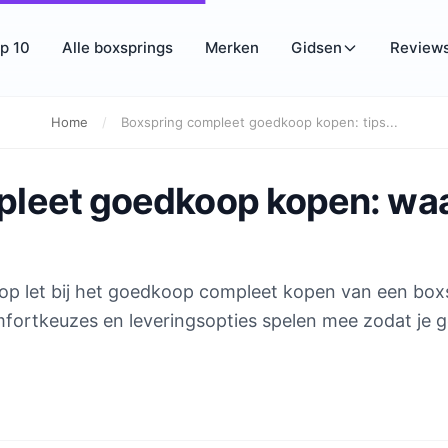
p 10
Alle boxsprings
Merken
Gidsen
Review
Home
/
Boxspring compleet goedkoop kopen: tips...
pleet goedkoop kopen: wa
e op let bij het goedkoop compleet kopen van een box
fortkeuzes en leveringsopties spelen mee zodat je g