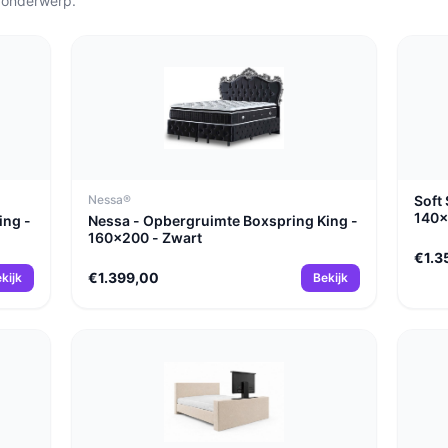
 onderwerp.
Nessa®
Soft 
140x
ing -
Nessa - Opbergruimte Boxspring King -
160x200 - Zwart
€1.3
€1.399,00
kijk
Bekijk