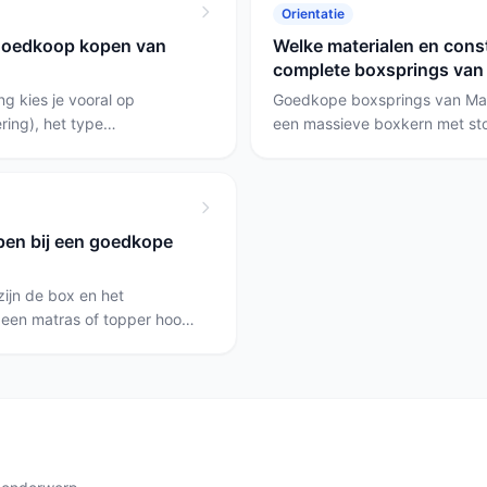
Orientatie
duurzaamheid en ondersteuning
t goedkoop kopen van
Welke materialen en con
budget massieve box als je la
complete boxsprings van 
zijn.
g kies je vooral op
Goedkope boxsprings van Mat
ring), het type
een massieve boxkern met stof
ggewicht. Kies de Essential
losse onderstellen van circa 
get let en een massieve kern
boxspring als je een set met h
200 als je pocketvering en
boxspring als je ruimte onder
ijn wilt.
boxspring als je een eenvoudi
pen bij een goedkope
zoekt.
ijn de box en het
; een matras of topper hoort
leer de verpakkingsinhoud:
oofdbord en matras; de
n geleverd; de Malaga
er.