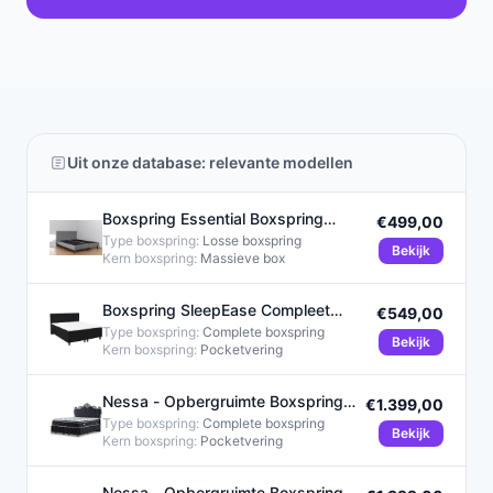
Uit onze database: relevante modellen
Boxspring Essential Boxspring
€499,00
180x200 Grijs Glad
Type boxspring:
Losse boxspring
Bekijk
Kern boxspring:
Massieve box
Boxspring SleepEase Compleet
€549,00
180x200 Zwart Glad
Type boxspring:
Complete boxspring
Bekijk
Kern boxspring:
Pocketvering
Nessa - Opbergruimte Boxspring
€1.399,00
King - 180x200 - Zwart
Type boxspring:
Complete boxspring
Bekijk
Kern boxspring:
Pocketvering
Nessa - Opbergruimte Boxspring