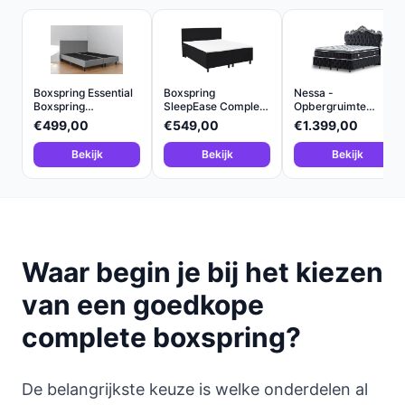
Boxspring Essential
Boxspring
Nessa -
Boxspring
SleepEase Compleet
Opbergruimte
180x200...
180x200 Z...
Boxspring King -...
€499,00
€549,00
€1.399,00
Bekijk
Bekijk
Bekijk
Waar begin je bij het kiezen
van een goedkope
complete boxspring?
De belangrijkste keuze is welke onderdelen al