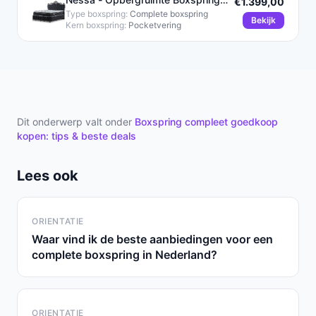
€1.399,00
King - 160x200 - Zwart
Type boxspring:
Complete boxspring
Bekijk
Kern boxspring:
Pocketvering
Dit onderwerp valt onder
Boxspring compleet goedkoop
kopen: tips & beste deals
Lees ook
ORIENTATIE
Waar vind ik de beste aanbiedingen voor een
complete boxspring in Nederland?
ORIENTATIE