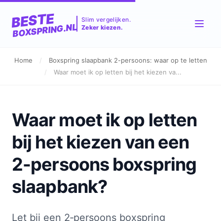
BESTE
Slim vergelijken.
BOXSPRING.NL
Zeker kiezen.
Home
/
Boxspring slaapbank 2-persoons: waar op te letten
/
Waar moet ik op letten bij het kiezen va...
Waar moet ik op letten
bij het kiezen van een
2-persoons boxspring
slaapbank?
Let bij een 2‑persoons boxspring