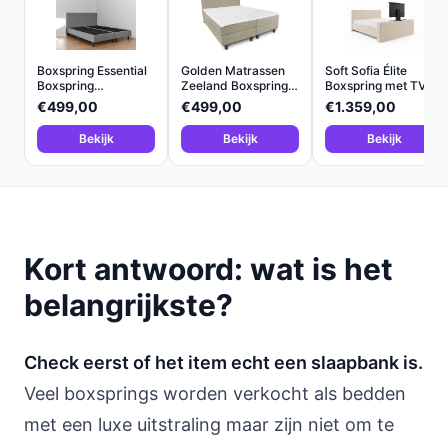
Boxspring Essential
Golden Matrassen
Soft Sofia Élite
Boxspring
Zeeland Boxspring
Boxspring met TV-
180x200...
Sle...
Lift...
€499,00
€499,00
€1.359,00
Bekijk
Bekijk
Bekijk
Kort antwoord: wat is het
belangrijkste?
Check eerst of het item echt een slaapbank is.
Veel boxsprings worden verkocht als bedden
met een luxe uitstraling maar zijn niet om te