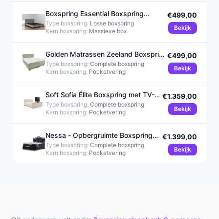
Boxspring Essential Boxspring
€499,00
180x200 Grijs Glad
Type boxspring:
Losse boxspring
Bekijk
Kern boxspring:
Massieve box
Golden Matrassen Zeeland Boxspring
€499,00
SleepEase 160x200 Beige
Type boxspring:
Complete boxspring
Bekijk
Kern boxspring:
Pocketvering
Soft Sofia Élite Boxspring met TV-
€1.359,00
Lift 180x200 cm Beige
Type boxspring:
Complete boxspring
Bekijk
Kern boxspring:
Pocketvering
Nessa - Opbergruimte Boxspring
€1.399,00
King - 180x200 - Zwart
Type boxspring:
Complete boxspring
Bekijk
Kern boxspring:
Pocketvering