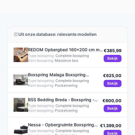
Uit onze database: relevante modellen
REDOM Opbergbed 160x200 cm met
€385,99
Hydraulisch Liftsysteem en
Type boxspring:
Complete boxspring
Bekijk
Kern boxspring:
Massieve box
Boxspring Malaga Boxspring
€625,00
120x200 cm Zwart PU met
Type boxspring:
Complete boxspring
Bekijk
Kern boxspring:
Pocketvering
BSS Bedding Breda - Boxspring -
€600,00
Complete Boxspring - 90x200
Type boxspring:
Complete boxspring
Bekijk
Kern boxspring:
Pocketvering
Nessa - Opbergruimte Boxspring
€1.399,00
King - 160x200 - Zwart
Type boxspring:
Complete boxspring
Bekijk