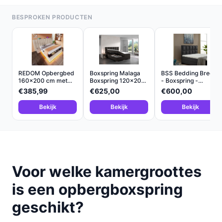
BESPROKEN PRODUCTEN
REDOM Opbergbed
Boxspring Malaga
BSS Bedding Breda
160x200 cm met
Boxspring 120x200
- Boxspring -
Hydraul...
cm...
Comple...
€385,99
€625,00
€600,00
Bekijk
Bekijk
Bekijk
Voor welke kamergroottes
is een opbergboxspring
geschikt?