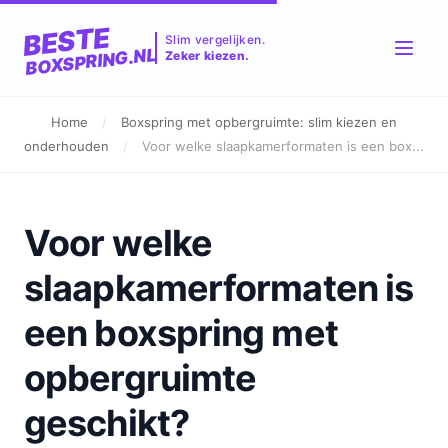
BESTE
Slim vergelijken.
BOXSPRING.NL
Zeker kiezen.
Home
/
Boxspring met opbergruimte: slim kiezen en
onderhouden
/
Voor welke slaapkamerformaten is een box...
Voor welke
slaapkamerformaten is
een boxspring met
opbergruimte
geschikt?