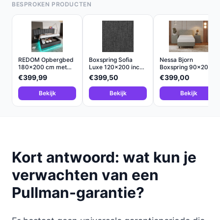
BESPROKEN PRODUCTEN
REDOM Opbergbed
Boxspring Sofia
Nessa Bjorn
180x200 cm met
Luxe 120x200 inc
Boxspring 90x200
Hydraul...
wit
met 20cm...
€399,99
€399,50
€399,00
Bekijk
Bekijk
Bekijk
Kort antwoord: wat kun je
verwachten van een
Pullman-garantie?