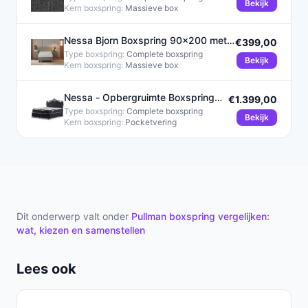
Bekijk
Kern boxspring:
Massieve box
Nessa Bjorn Boxspring 90x200 met
€399,00
20cm HR45 Koudschuim Matras
Type boxspring:
Complete boxspring
Bekijk
Kern boxspring:
Massieve box
Nessa - Opbergruimte Boxspring
€1.399,00
King - 180x200 - Zwart
Type boxspring:
Complete boxspring
Bekijk
Kern boxspring:
Pocketvering
Dit onderwerp valt onder
Pullman boxspring vergelijken:
wat, kiezen en samenstellen
Lees ook