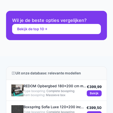
Wil je de beste opties vergelijken?
Bekijk de top 10
Uit onze database: relevante modellen
REDOM Opbergbed 180x200 cm met
€399,99
Hydraulisch Liftsysteem en
Type boxspring:
Complete boxspring
Bekijk
Kern boxspring:
Massieve box
Boxspring Sofia Luxe 120x200 inc
€399,50
wit
Type boxspring:
Complete boxspring