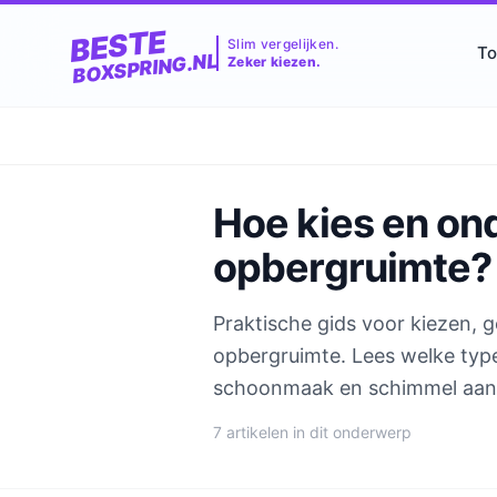
BESTE
Slim vergelijken.
To
BOXSPRING.NL
Zeker kiezen.
Hoe kies en on
opbergruimte?
Praktische gids voor kiezen,
opbergruimte. Lees welke typen
schoonmaak en schimmel aan
7 artikelen in dit onderwerp