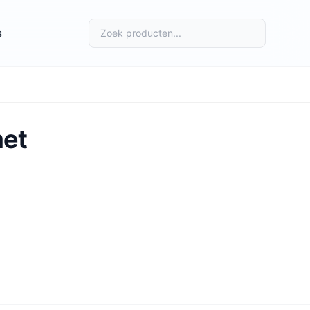
s
met