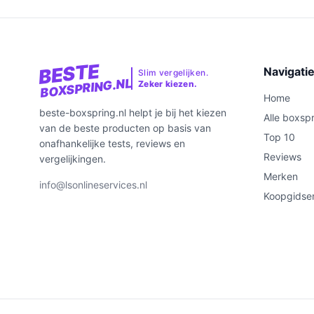
BESTE
Navigati
Slim vergelijken.
BOXSPRING.NL
Zeker kiezen.
Home
beste-boxspring.nl helpt je bij het kiezen
Alle boxsp
van de beste producten op basis van
Top 10
onafhankelijke tests, reviews en
Reviews
vergelijkingen.
Merken
info@lsonlineservices.nl
Koopgidse