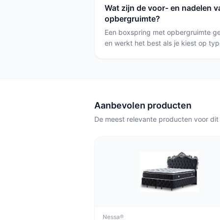
Wat zijn de voor- en nadelen 
hebt.
opbergruimte?
Een boxspring met opbergruimte gee
en werkt het best als je kiest op ty
en of er een matras bij zit. Kies een
systeem als je zware spullen vaak wi
hogere opbouw (meer hoogte) als j
Aanbevolen producten
De meest relevante producten voor dit
Nessa®