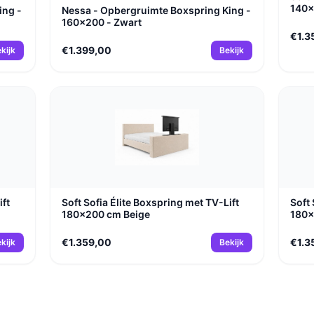
140x
ing -
Nessa - Opbergruimte Boxspring King -
160x200 - Zwart
€1.3
€1.399,00
kijk
Bekijk
ift
Soft Sofia Élite Boxspring met TV-Lift
Soft 
180x200 cm Beige
180
€1.359,00
€1.3
kijk
Bekijk