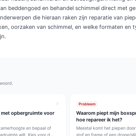
 van beddengoed en behandel schimmel direct met ge
derwerpen die hieraan raken zijn reparatie van pie
eken, oorzaken van schimmel, en welke formaten en 
jn.
twoord.
Probleem
g met opbergruimte voor
Waarom piept mijn boxsp
hoe repareer ik het?
 kamerhoogte en bepaal of
Meestal komt het piepen door 
druimte wilt. Kies voor de
stof en frame of een droge/slij