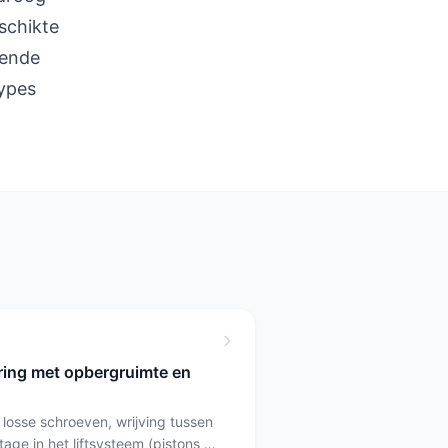
schikte
pende
types
ring met opbergruimte en
losse schroeven, wrijving tussen
tage in het liftsysteem (pistons of