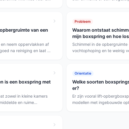
lisch/elektrisch systeem
scharnieren). Controleer eerst
evig pocketveercomfort met
smeer bewegende delen en tes
a 160x200; in kleine
onderdelen als smeren en aant
Probleem
ndiger.
 opbergruimte van een
Waarom ontstaat schimme
mijn boxspring en hoe los
g en neem oppervlakken af
Schimmel in de opbergruimte 
goed na reiniging en laat de
vochtophoping en te weinig ven
er het liftsysteem
plekken, vochtige geur of co
ulische systeem van de
goed — bij boxsprings met ee
em van de CozyInn) en laad
opbergbed of de CozyInn boxs
Orientatie
et maximale belastbaar
doen; bij dichte, massieve ker
n is een boxspring met
Welke soorten boxspring
regelmatig droogonderhoud a
er?
t zowel in kleine kamers
Er zijn vooral lift‑opbergboxs
gemiddelde en ruime
modellen met ingebouwde opb
ies een smal model zoals
opbergboxen. Kies een hydrau
 Malaga voor kleine
maximale inhoud; kies pocket
 of de Nessa 160x200 als
of BSS Breda als je meer nad
t en genoeg loopruimte
wilt.