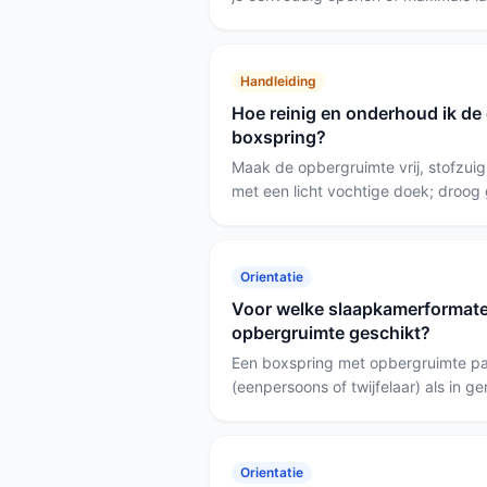
REDOM Opbergbed als je een hydrau
en veel gebruiksgemak wil, voor st
vaste opbergruimte kies je de Ness
Handleiding
kamers is de BSS Breda 90x200 ha
Hoe reinig en onderhoud ik de
boxspring?
Maak de opbergruimte vrij, stofzui
met een licht vochtige doek; droog 
ruimte ventileren. Controleer en sme
regelmatig (bijvoorbeeld het hydra
REDOM of het eenvoudige liftsyste
Orientatie
de ruimte nooit zwaarder vol dan h
Voor welke slaapkamerformate
gewicht.
opbergruimte geschikt?
Een boxspring met opbergruimte pas
(eenpersoons of twijfelaar) als in 
slaapkamers (160–180 cm breed). K
de BSS Bedding Breda of Boxspring
kamers; kies het REDOM Opbergbed
Orientatie
je meer en dieper opbergruimte wil