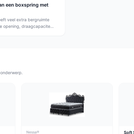
van een boxspring met
ft veel extra bergruimte
pe opening, draagcapaciteit
 hydraulisch of elektrisch
lt bereiken; kies een
e maximale opslag zoekt.
 onderwerp.
Nessa®
Soft 