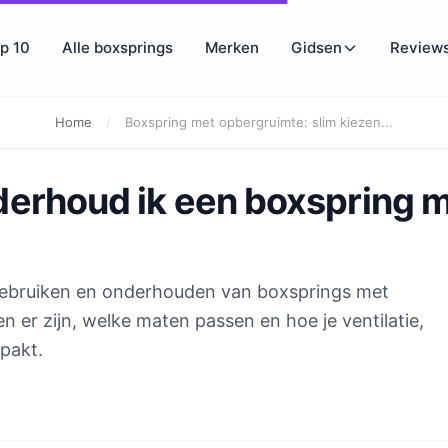
p 10
Alle boxsprings
Merken
Gidsen
Review
Home
/
Boxspring met opbergruimte: slim kiezen...
derhoud ik een boxspring 
 gebruiken en onderhouden van boxsprings met
 er zijn, welke maten passen en hoe je ventilatie,
pakt.