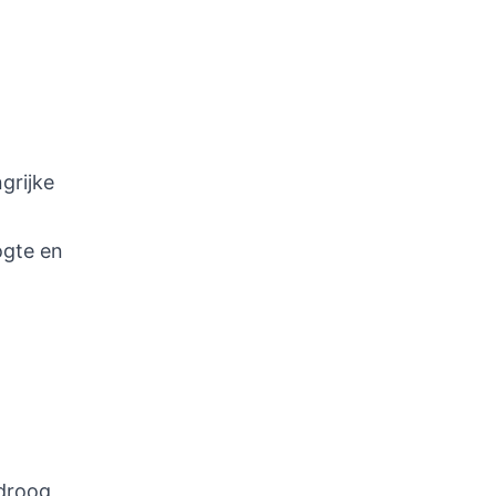
grijke
ogte en
 droog