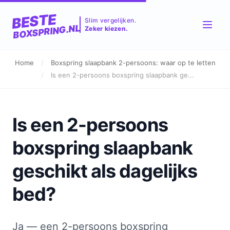
BESTE
Slim vergelijken.
BOXSPRING.NL
Zeker kiezen.
Home
/
Boxspring slaapbank 2-persoons: waar op te letten
/
Is een 2-persoons boxspring slaapbank ge...
Is een 2-persoons
boxspring slaapbank
geschikt als dagelijks
bed?
Ja — een 2-persoons boxspring