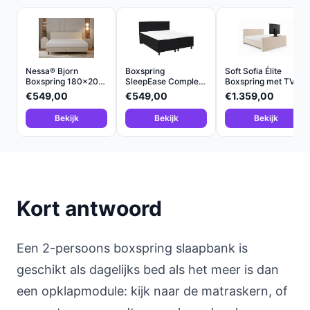
Nessa® Bjorn
Boxspring
Soft Sofia Élite
Boxspring 180x200
SleepEase Compleet
Boxspring met TV-
Crème m...
180x200 Z...
Lift...
€549,00
€549,00
€1.359,00
Bekijk
Bekijk
Bekijk
Kort antwoord
Een 2-persoons boxspring slaapbank is
geschikt als dagelijks bed als het meer is dan
een opklapmodule: kijk naar de matraskern, of