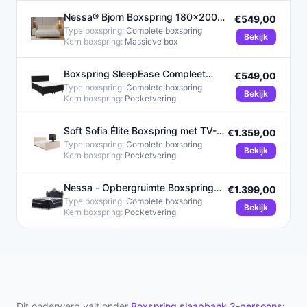
Nessa® Bjorn Boxspring 180x200
€549,00
Crème met Pocketvering Matras
Type boxspring:
Complete boxspring
Bekijk
Kern boxspring:
Massieve box
Boxspring SleepEase Compleet
€549,00
180x200 Zwart Glad
Type boxspring:
Complete boxspring
Bekijk
Kern boxspring:
Pocketvering
Soft Sofia Élite Boxspring met TV-
€1.359,00
Lift 180x200 cm Beige
Type boxspring:
Complete boxspring
Bekijk
Kern boxspring:
Pocketvering
Nessa - Opbergruimte Boxspring
€1.399,00
King - 180x200 - Zwart
Type boxspring:
Complete boxspring
Bekijk
Kern boxspring:
Pocketvering
Dit onderwerp valt onder
Boxspring slaapbank 2-persoons: