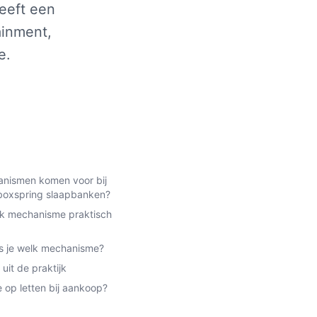
heeft een
ainment,
e.
nismen komen voor bij
boxspring slaapbanken?
elk mechanisme praktisch
s je welk mechanisme?
uit de praktijk
 op letten bij aankoop?