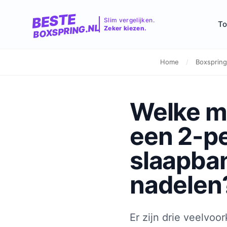
BESTE
Slim vergelijken.
To
BOXSPRING.NL
Zeker kiezen.
Home
/
Boxspring
Welke m
een 2-p
slaapban
nadelen
Er zijn drie veelvo