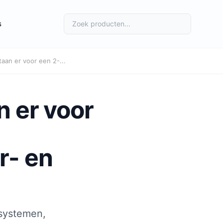
s
an er voor een 2-...
 er voor
r- en
 systemen,