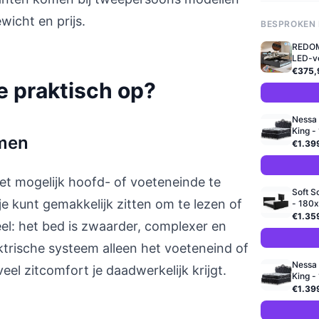
wicht en prijs.
BESPROKEN
REDOM
LED-ver
€375,
e praktisch op?
Nessa 
King -
smen
€1.39
het mogelijk hoofd- of voeteneinde te
Soft S
je kunt gemakkelijk zitten om te lezen of
- 180x.
€1.35
eel: het bed is zwaarder, complexer en
ktrische systeem alleen het voeteneind of
Nessa 
el zitcomfort je daadwerkelijk krijgt.
King -
€1.39