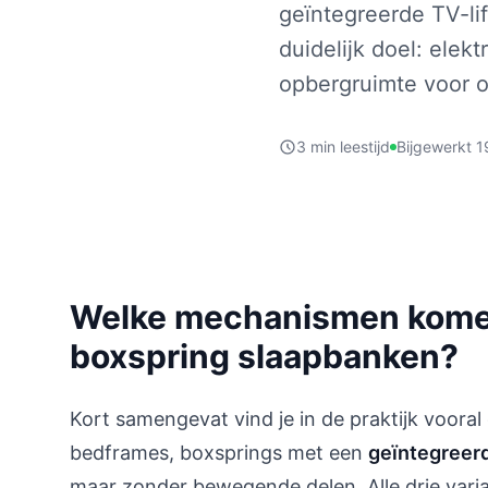
geïntegreerde TV-li
duidelijk doel: elekt
opbergruimte voor o
3 min leestijd
Bijgewerkt 1
Welke mechanismen komen
boxspring slaapbanken?
Kort samengevat vind je in de praktijk vooral 
bedframes, boxsprings met een
geïntegreerd
maar zonder bewegende delen. Alle drie var