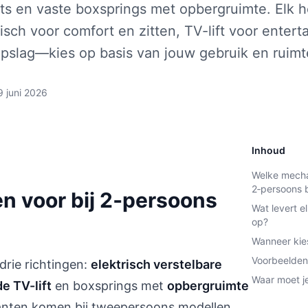
fts en vaste boxsprings met opbergruimte. Elk 
risch voor comfort en zitten, TV-lift voor entert
pslag—kies op basis van jouw gebruik en ruimt
9 juni 2026
Inhoud
Welke mecha
2‑persoons 
 voor bij 2‑persoons
Wat levert 
op?
Wanneer kie
Voorbeelden 
drie richtingen:
elektrisch verstelbare
Waar moet je
e TV-lift
en boxsprings met
opbergruimte
ianten komen bij tweepersoons modellen