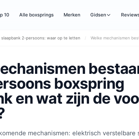
p 10
Alle boxsprings
Merken
Gidsen
Review
 slaapbank 2-persoons: waar op te letten
/
Welke mechanismen besta
echanismen bestaan
ersoons boxspring
k en wat zijn de voo
?
orkomende mechanismen: elektrisch verstelbare