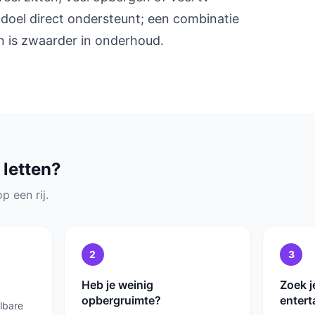
doel direct ondersteunt; een combinatie
en is zwaarder in onderhoud.
 letten?
p een rij.
2
3
Heb je weinig
Zoek j
opbergruimte?
enter
elbare