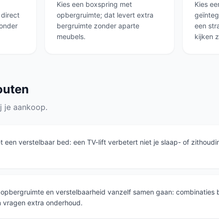
Kies een boxspring met
Kies ee
direct
opbergruimte; dat levert extra
geïnteg
zonder
bergruimte zonder aparte
een str
meubels.
kijken 
outen
j je aankoop.
t een verstelbaar bed: een TV-lift verbetert niet je slaap- of zithou
t opbergruimte en verstelbaarheid vanzelf samen gaan: combinaties 
n vragen extra onderhoud.