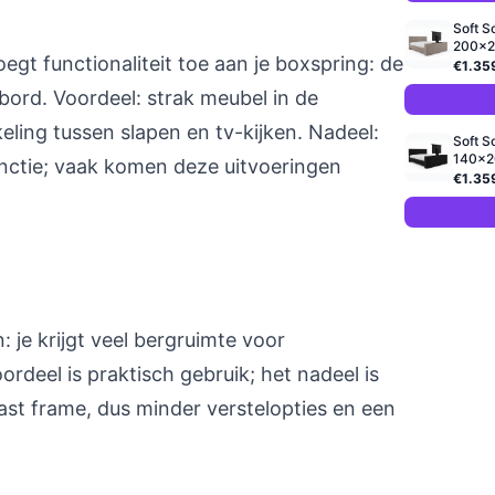
Soft S
200x22
gt functionaliteit toe aan je boxspring: de
€1.35
bord. Voordeel: strak meubel in de
ing tussen slapen en tv-kijken. Nadeel:
Soft S
140x20
nctie; vaak komen deze uitvoeringen
€1.35
 je krijgt veel bergruimte voor
rdeel is praktisch gebruik; het nadeel is
st frame, dus minder verstelopties en een