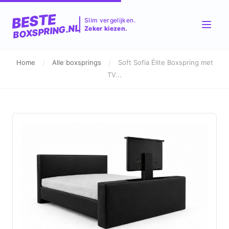
BESTE
Slim vergelijken.
BOXSPRING.NL
Zeker kiezen.
Home
/
Alle boxsprings
/
Soft Sofia Élite Boxspring met
TV...