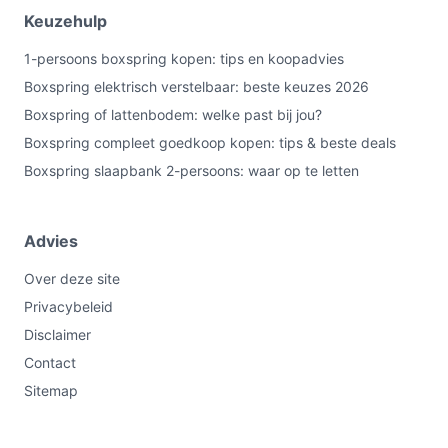
Keuzehulp
garantieregels de verkoper of fabrikant opgeeft.
1-persoons boxspring kopen: tips en koopadvies
Waar moet ik op letten bij onderhoud?
Boxspring elektrisch verstelbaar: beste keuzes 2026
Controleer de onderhoudsinstructies van de topper en
Boxspring of lattenbodem: welke past bij jou?
de verzorging van lederlook. Let op
Boxspring compleet goedkoop kopen: tips & beste deals
reinigingsvoorschriften in de handleiding en controleer
Boxspring slaapbank 2-persoons: waar op te letten
periodiek bevestigingen en de staat van de
liftmechaniek volgens de meegeleverde documentatie.
Wat is de belangrijkste afweging bij dit type product?
Advies
De kernafweging is functionaliteit versus flexibiliteit: je
Over deze site
krijgt een geïntegreerde tv-oplossing en een vaste
Privacybeleid
boxspringopbouw, maar je verliest verstelbaarheid.
Disclaimer
Overweeg of de ingebouwde tv-lift en het vaste ligvlak
Contact
beter passen bij jouw gebruik dan een verstelbaar bed
Sitemap
of losse tv-meubel.
Conclusie