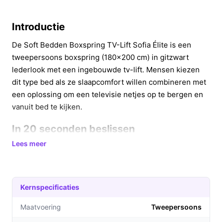
Introductie
De Soft Bedden Boxspring TV-Lift Sofia Élite is een
tweepersoons boxspring (180x200 cm) in gitzwart
lederlook met een ingebouwde tv-lift. Mensen kiezen
dit type bed als ze slaapcomfort willen combineren met
een oplossing om een televisie netjes op te bergen en
vanuit bed te kijken.
In 20 seconden beslissen
Lees meer
Kopen als:
je een 180x200 tweepersoons
boxspring zoekt met geïntegreerde tv-lift en zwart
lederlook als uitstraling, en je maximale belasting
tot 400 kg belangrijk vindt.
Kernspecificaties
Niet kopen als:
je een verstelbaar bed (hoofd- of
Maatvoering
Tweepersoons
voeteneind) nodig hebt — dit model is niet
verstelbaar en het voeteneind is niet verstelbaar.