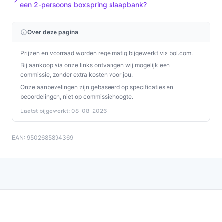
een 2-persoons boxspring slaapbank?
gewicht en de afmetingen.
Installatie & eerste gebruik
Over deze pagina
Zorg dat alle onderdelen compleet zijn bij levering en
Prijzen en voorraad worden regelmatig bijgewerkt via bol.com.
houd de handleiding bij de hand voor elektrische
Bij aankoop via onze links ontvangen wij mogelijk een
aansluiting van de tv-lift.
commissie, zonder extra kosten voor jou.
Onze aanbevelingen zijn gebaseerd op specificaties en
Twee concrete checks voor de handleiding/specs:
beoordelingen, niet op commissiehoogte.
Laatst bijgewerkt: 08-08-2026
Controleer de maximale afmetingen en het
maximale gewicht van de televisie die de
ingebouwde lift kan dragen.
EAN: 9502685894369
Controleer de specificaties van de meegeleverde
topper (materiaal, onderhoudsinstructies, of een
hoes aanwezig is).
Specificaties in mensentaal
Product hoogte (52 cm):
Dit is de totale hoogte