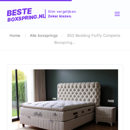
BESTE
Slim vergelijken.
BOXSPRING.NL
Zeker kiezen.
Home
/
Alle boxsprings
/
BSS Bedding Fluffy Complete
Boxspring...