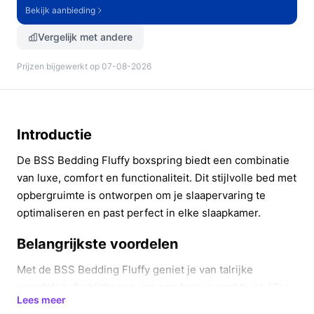
Bekijk aanbieding
Vergelijk met andere
Prijzen bijgewerkt op 07-08-2026
Introductie
De BSS Bedding Fluffy boxspring biedt een combinatie
van luxe, comfort en functionaliteit. Dit stijlvolle bed met
opbergruimte is ontworpen om je slaapervaring te
optimaliseren en past perfect in elke slaapkamer.
Belangrijkste voordelen
Met de BSS Bedding Fluffy geniet je van talrijke
voordelen die bijdragen aan een betere nachtrust. Hier
Lees meer
zijn enkele concrete voordelen: