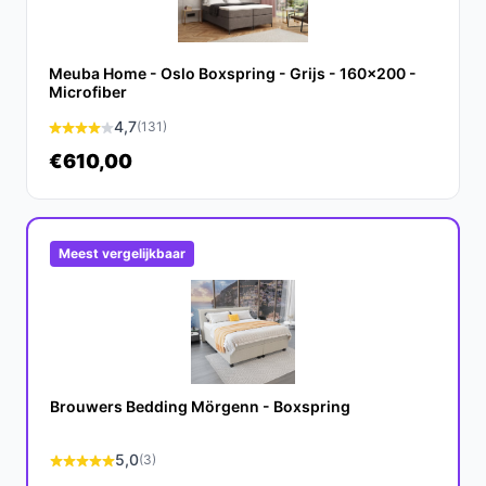
Materiaal:
Gemaakt van katoen en koudschuim,
wat zorgt voor een ademend en comfortabel
slaapoppervlak.
Meuba Home - Oslo Boxspring - Grijs - 160x200 -
Microfiber
Veelgestelde vragen
4,7
(131)
Hoe lang gaat dit product mee?
€610,00
Met de juiste verzorging en regulier gebruik gaat de
BSS Bedding Fluffy boxspring gemiddeld 10-15 jaar
mee.
Meest vergelijkbaar
Is dit geschikt voor zwaardere personen?
Ja, met een maximaal belastbaar gewicht van 290 kg is
deze boxspring zeer geschikt voor zwaardere personen
of koppels.
Brouwers Bedding Mörgenn - Boxspring
Wat zijn de belangrijkste verschillen met andere
boxsprings?
5,0
(3)
De BSS Bedding Fluffy biedt een unieke combinatie van