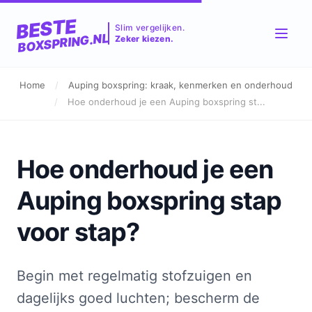
BESTE
Slim vergelijken.
BOXSPRING.NL
Zeker kiezen.
Home
/
Auping boxspring: kraak, kenmerken en onderhoud
/
Hoe onderhoud je een Auping boxspring st...
Hoe onderhoud je een
Auping boxspring stap
voor stap?
Begin met regelmatig stofzuigen en
dagelijks goed luchten; bescherm de