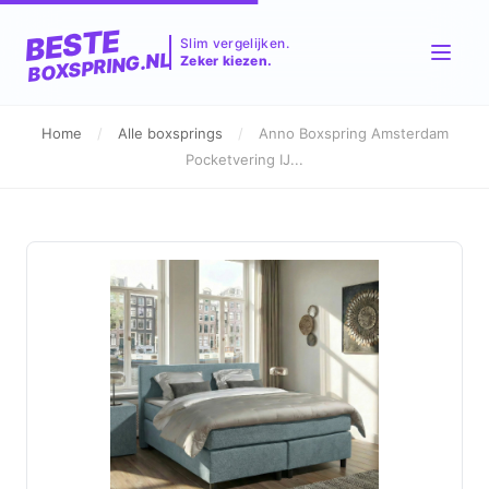
BESTE
Slim vergelijken.
BOXSPRING.NL
Zeker kiezen.
Home
/
Alle boxsprings
/
Anno Boxspring Amsterdam
Pocketvering IJ...