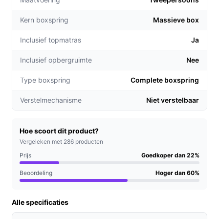
Niet kopen als:
je een verstelbaar hoofdeind wilt
(dit model heeft geen verstelbaar hoofdeind) of als
Kern boxspring
Massieve box
je zwaardere belastbaarheid nodig hebt dan 120
kg.
Inclusief topmatras
Ja
Belangrijkste check:
controleer of de totale
Inclusief opbergruimte
Nee
hoogte (66 cm) en de maximale belastbaarheid
(120 kg) passen bij jouw bedgebruik en
Type boxspring
Complete boxspring
slaapkamertoegang.
Verstelmechanisme
Niet verstelbaar
Wat je in de praktijk merkt
Thuis staat deze boxspring relatief hoog (66 cm), wat
Hoe scoort dit product?
het in- en uitstappen vergemakkelijkt. De basis bestaat
Vergeleken met 286 producten
uit massieve boxen, gecombineerd met een
Prijs
Goedkoper dan 22%
pocketvering-matras en een koudschuimtopper; dat
levert een opbouw die gewoonlijk als complete set
Beoordeling
Hoger dan 60%
wordt geleverd. De stofafwerking in ijsblauw bepaalt het
zichtbare uiterlijk en is praktisch omdat er bij de set ook
Alle specificaties
een dekbed en twee kussens worden meegeleverd, dus