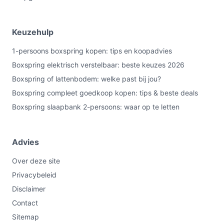
een dekbed en twee kussens, zodat je direct kunt
gebruiken.
Keuzehulp
Veelgestelde vragen
1-persoons boxspring kopen: tips en koopadvies
Is dit geschikt voor thuisgebruik / intensief gebruik /
Boxspring elektrisch verstelbaar: beste keuzes 2026
dagelijks gebruik?
Boxspring of lattenbodem: welke past bij jou?
Ja voor normaal dagelijks thuisgebruik: de set is
Boxspring compleet goedkoop kopen: tips & beste deals
bedoeld als complete boxspringset voor thuis. Let op de
Boxspring slaapbank 2-persoons: waar op te letten
maximale belastbaarheid (120 kg) en controleer of
materiaal- en onderhoudsinstructies voldoen aan jouw
gebruikspatroon.
Advies
Waar moet ik op letten bij onderhoud?
Over deze site
Privacybeleid
Controleer regelmatig de staat van de stof en volg de
reinigingsvoorschriften van de fabrikant. Kijk ook of de
Disclaimer
topper en matras volgens de instructies gedraaid of
Contact
verlucht moeten worden. Controleer bevestigingen van
Sitemap