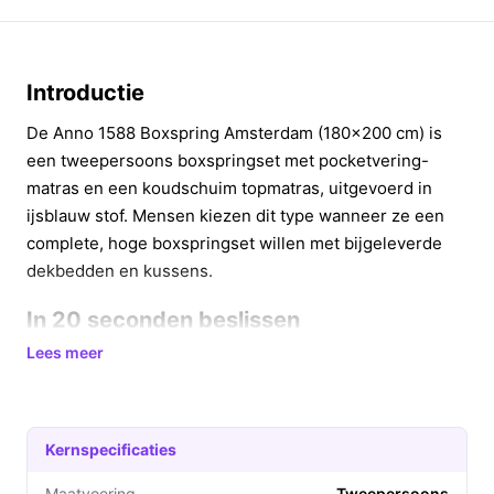
Introductie
De Anno 1588 Boxspring Amsterdam (180x200 cm) is
een tweepersoons boxspringset met pocketvering-
matras en een koudschuim topmatras, uitgevoerd in
ijsblauw stof. Mensen kiezen dit type wanneer ze een
complete, hoge boxspringset willen met bijgeleverde
dekbedden en kussens.
In 20 seconden beslissen
Lees meer
Kopen als:
je een complete tweepersoons
boxspring zoekt (180x200 cm) met pocketvering,
koudschuim-topper en bijgeleverde
dekbed/kussens, en je maximaal 120 kg per
Kernspecificaties
persoon belastbaarheid voldoende vindt.
Maatvoering
Tweepersoons