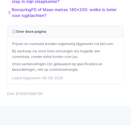
stap in mijn slaapkamer?
BoxspringFD of Maan matras 180x200: welke is beter
Installatie & eerste gebruik
voor rugklachten?
Algemene stappen: zet de massieve boxen op de
gewenste plaats, monteer de pootjes en plaats het
Over deze pagina
pocketvering-matras met de koudschuimtopper erop.
Controleer alle onderdelen na plaatsing.
Prijzen en voorraad worden regelmatig bijgewerkt via bol.com.
Bij aankoop via onze links ontvangen wij mogelijk een
Twee concrete checks voor de handleiding/specs:
commissie, zonder extra kosten voor jou.
Onze aanbevelingen zijn gebaseerd op specificaties en
Controleer of de set geschikt is voor jouw
beoordelingen, niet op commissiehoogte.
bedbodem: volgens de productinformatie is dit
Laatst bijgewerkt: 06-08-2026
model geschikt voor vlakke en verstelbare bodems
—controleer dit in de productdetails.
EAN: 8720615586790
Controleer in de handleiding welke aanwijzingen
er zijn voor het draaien/onderhouden van de
topper en matras (om gelijkmatige slijtage te
beperken).
Specificaties in mensentaal