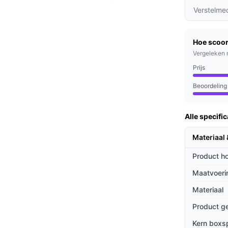
Verstelme
st perfect in elke slaapkamer, ongeacht de
Hoe scoor
door u elke ochtend fris en uitgerust wakker
Vergeleken 
Prijs
Beoordeling
k zijn naar een comfortabele en duurzame
nge professionals die kwaliteit wensen zonder
Alle specific
Materiaal
ieven
Product h
e bedden door:
Maatvoeri
t een koudschuimmatras, wat zorgt voor een
Materiaal
ditionele matrassen.
Product g
waliteit, ideaal voor budgetbewuste kopers.
Kern boxs
talleren van het bed eenvoudig maakt.