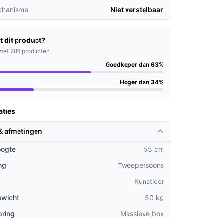
chanisme
Niet verstelbaar
t dit product?
met 286 producten
Goedkoper dan 63%
Hoger dan 34%
aties
 & afmetingen
oogte
55 cm
ng
Tweepersoons
Kunstleer
ewicht
50 kg
pring
Massieve box