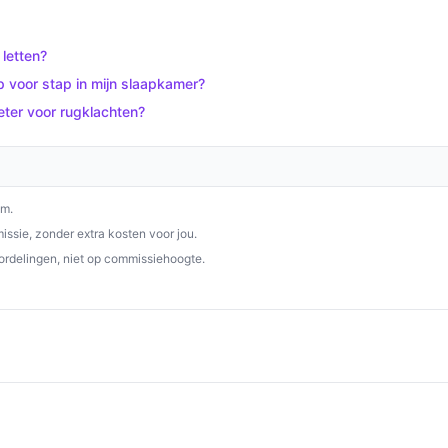
en goede nachtrust.
p beste-boxspring.nl. Kies bewust wat perfect
letten?
 voor stap in mijn slaapkamer?
ter voor rugklachten?
om.
ssie, zonder extra kosten voor jou.
ordelingen, niet op commissiehoogte.