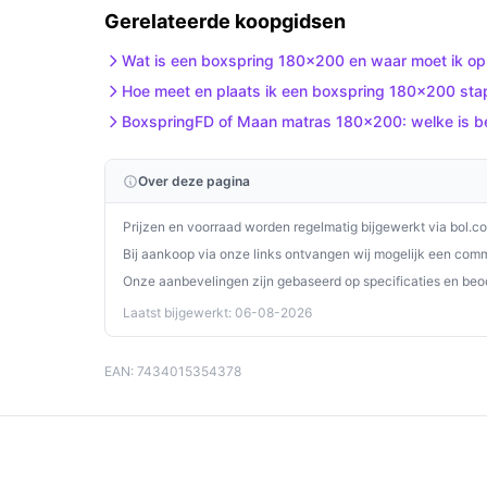
afwerking biedt dit bed de perfecte basis voor e
Gerelateerde koopgidsen
Ontdek alle specificaties en vergelijk prijzen o
Wat is een boxspring 180x200 en waar moet ik op 
past bij jouw behoeften!
Hoe meet en plaats ik een boxspring 180x200 stap
BoxspringFD of Maan matras 180x200: welke is be
Over deze pagina
Prijzen en voorraad worden regelmatig bijgewerkt via bol.c
Bij aankoop via onze links ontvangen wij mogelijk een commi
Onze aanbevelingen zijn gebaseerd op specificaties en beo
Laatst bijgewerkt: 06-08-2026
EAN: 7434015354378