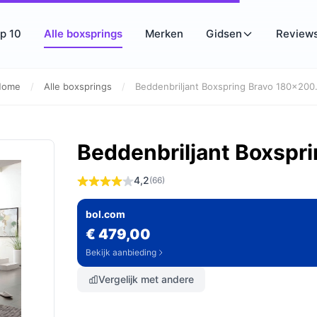
p 10
Alle boxsprings
Merken
Gidsen
Review
Home
/
Alle boxsprings
/
Beddenbriljant Boxspring Bravo 180x200.
Beddenbriljant Boxspr
4,2
(66)
bol.com
€ 479,00
Bekijk aanbieding
Vergelijk met andere