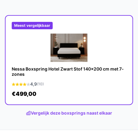
Meest vergelijkbaar
oxspring Bravo tot wel 10 jaar meegaan, wat
or twee personen en biedt voldoende ruimte
Nessa Boxspring Hotel Zwart Stof 140x200 cm met 7-
zones
e boxsprings?
4,9
(10)
onstructie en de combinatie van koudschuim,
€499,00
l concurrenten.
Vergelijk deze boxsprings naast elkaar
ende keuze voor iedereen die op zoek is naar
eid. Met zijn robuuste constructie en luxe