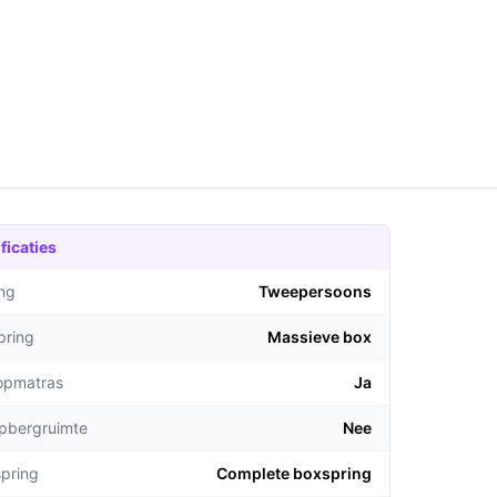
ficaties
ng
Tweepersoons
pring
Massieve box
topmatras
Ja
opbergruimte
Nee
pring
Complete boxspring