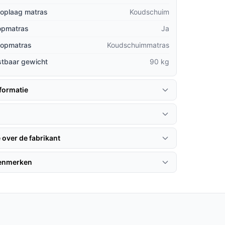
toplaag matras
Koudschuim
topmatras
Ja
 topmatras
Koudschuimmatras
stbaar gewicht
90 kg
formatie
 over de fabrikant
kenmerken