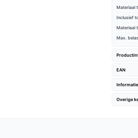
Materiaal 
Inclusief 
ravo te halen, volgen hier enkele handige
Materiaal
Max. bela
 Het bed is eenvoudig te monteren, en met
Productin
emen:
EAN
Informatie
Overige 
e instap en biedt een luxe uitstraling.
hikt voor de meeste gebruikers, wat de