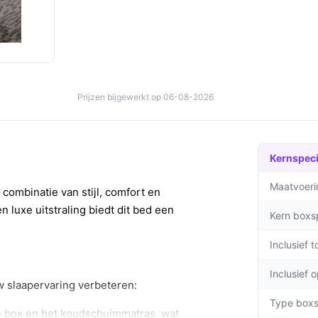
Prijzen bijgewerkt op 06-08-2026
Kernspeci
Maatvoeri
combinatie van stijl, comfort en
 luxe uitstraling biedt dit bed een
Kern boxs
Inclusief 
Inclusief 
w slaapervaring verbeteren:
Type boxs
e box en het koudschuimmatras, wat