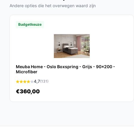
Andere opties die het overwegen waard zijn
Veelgestelde vragen
Hoe lang gaat dit product mee?
Budgetkeuze
Met goede zorg en regelmatig onderhoud kan de B
het een duurzame investering maakt.
Is dit geschikt voor een tweepersoons gebruik?
Ja, de Boxspring Bravo is speciaal ontworpen vo
en comfort voor een goede nachtrust.
Meuba Home - Oslo Boxspring - Grijs - 90x200 -
Microfiber
Wat zijn de belangrijkste verschillen met ander
4,7
(131)
De Bravo onderscheidt zich door zijn massieve c
€360,00
wat zorgt voor een betere ondersteuning dan vee
Conclusie
De Beddenbriljant Boxspring Bravo is een uitstek
een combinatie van kwaliteit, stijl en betaalbaarh