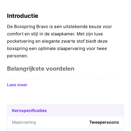
Introductie
De Boxspring Bravo is een uitstekende keuze voor
comfort en stijl in de slaapkamer. Met zijn luxe
pocketvering en elegante zwarte stof biedt deze
boxspring een optimale slaapervaring voor twee
personen.
Belangrijkste voordelen
De Boxspring Bravo biedt een scala aan voordelen die
Lees meer
bijdragen aan een betere nachtrust en een stijlvolle
uitstraling in uw slaapkamer.
**Optimale ondersteuning:** Dankzij de luxe
Kernspecificaties
pocketvering met 7 comfortzones, biedt deze
boxspring de juiste ondersteuning voor elk
Maatvoering
Tweepersoons
lichaamsdeel, wat resulteert in een goede