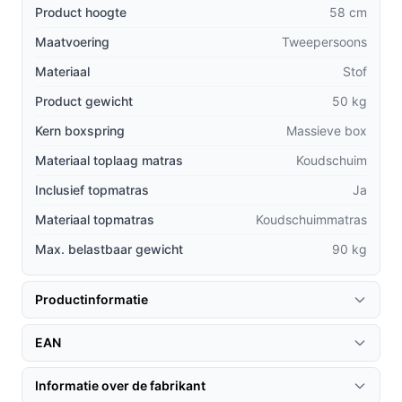
Product hoogte
58 cm
boxsprings door zijn combinatie van kwaliteit, prijs en
design.
Maatvoering
Tweepersoons
Materiaal
**Massieve box:** De stevige constructie zorgt
Stof
voor extra stabiliteit in vergelijking met lichtere
Product gewicht
50 kg
alternatieven.
Kern boxspring
Massieve box
**Duurzaam materiaal:** De zwarte stof is niet
Materiaal toplaag matras
Koudschuim
alleen stijlvol, maar ook onderhoudsvriendelijk en
gaat lang mee.
Inclusief topmatras
Ja
**Scherpe prijs:** De Boxspring Bravo biedt luxe
Materiaal topmatras
Koudschuimmatras
voor een betaalbare prijs, wat het een slimme
Max. belastbaar gewicht
90 kg
keuze maakt voor budgetbewuste kopers.
Gebruik & praktische tips
Productinformatie
Om het meeste uit uw Boxspring Bravo te halen, volgen
EAN
hier enkele praktische tips.
Installatie & setup
Informatie over de fabrikant