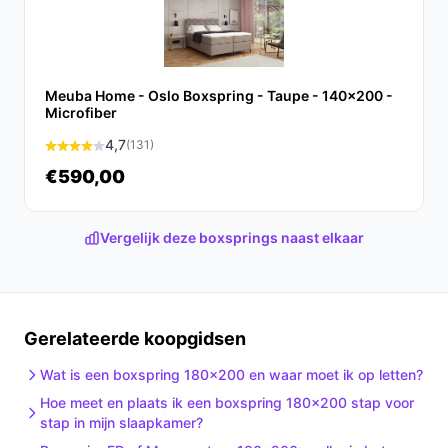
Ontdek alle specificaties en vergelijk prijzen op beste-
boxspring.nl. Kies bewust wat perfect past bij jouw
behoeften!
Meuba Home - Oslo Boxspring - Taupe - 140x200 -
Microfiber
4,7
(131)
€590,00
Vergelijk deze boxsprings naast elkaar
Gerelateerde koopgidsen
Wat is een boxspring 180x200 en waar moet ik op letten?
Hoe meet en plaats ik een boxspring 180x200 stap voor
stap in mijn slaapkamer?