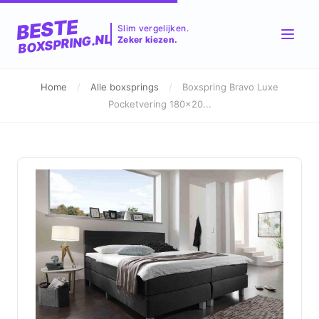
BESTE
Slim vergelijken.
BOXSPRING.NL
Zeker kiezen.
Home
/
Alle boxsprings
/
Boxspring Bravo Luxe
Pocketvering 180x20...