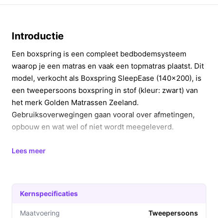
Introductie
Een boxspring is een compleet bedbodemsysteem
waarop je een matras en vaak een topmatras plaatst. Dit
model, verkocht als Boxspring SleepEase (140x200), is
een tweepersoons boxspring in stof (kleur: zwart) van
het merk Golden Matrassen Zeeland.
Gebruiksoverwegingen gaan vooral over afmetingen,
opbouw en wat wel of niet wordt meegeleverd.
In 20 seconden beslissen
Lees meer
Kopen als:
je zoekt een tweepersoons boxspring
van 140x200 met pocketvering-kern, een
standaard hoogte van 36 cm en een maximaal
Kernspecificaties
belastbaar gewicht tot 350 kg.
Maatvoering
Tweepersoons
Niet kopen als:
je per se een verstelbaar hoofdeind