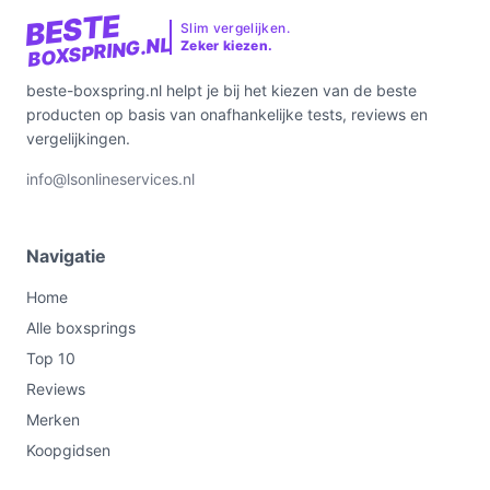
Specificaties in mensentaal
BESTE
Slim vergelijken.
Maatvoering (140x200):
standaard
BOXSPRING.NL
Zeker kiezen.
tweepersoonsmaat, let op of deze breedte volstaat
beste-boxspring.nl helpt je bij het kiezen van de beste
voor twee personen.
producten op basis van onafhankelijke tests, reviews en
Product hoogte (36 cm):
relatief lage
vergelijkingen.
totaalliggende hoogte; invloed op instapgemak en
vloerzicht.
info@lsonlineservices.nl
Kern boxspring (pocketvering):
geeft de
basisconstructie van de boxspring die in de
Navigatie
informatie genoemd wordt als ondersteunende
laag.
Home
Inclusief topmatras:
in de specificaties staat “ja”,
Alle boxsprings
maar de titel zegt “zonder matras”—controleer dit
Top 10
bij de verkoper.
Reviews
Max. belastbaar gewicht (350 kg):
helpt bij
Merken
bepalen of de combinatie van gebruikers en matras
Koopgidsen
passend is.
Hoofdeind verstelbaar:
nee—als verstelbaarheid