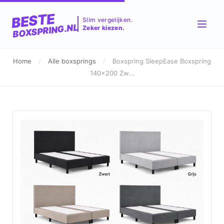
BESTE
Slim vergelijken.
BOXSPRING.NL
Zeker kiezen.
Home
/
Alle boxsprings
/
Boxspring SleepEase Boxspring
140x200 Zw...