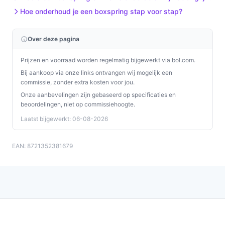
Installatie & eerste gebruik
Hoe onderhoud je een boxspring stap voor stap?
Plaatsing en checks bij eerste gebruik; twee concrete
controles:
Over deze pagina
Algemene stappen: zet de onderbox op de gewenste
Prijzen en voorraad worden regelmatig bijgewerkt via bol.com.
plek, monteer de poten en bevestig het hoofdbord
Bij aankoop via onze links ontvangen wij mogelijk een
volgens de bijgeleverde instructies. Leg daarna het
commissie, zonder extra kosten voor jou.
matras en eventueel het topmatras op de boxspring.
Onze aanbevelingen zijn gebaseerd op specificaties en
beoordelingen, niet op commissiehoogte.
Concrete checks voor de handleiding/specs:
Laatst bijgewerkt: 06-08-2026
Controleer in de handleiding of het hoofdbord
exact past bij je kamerhoogte (in productinformatie
EAN: 8721352381679
wordt een hoofdbordhoogte van 130 cm genoemd
—verifieer deze afmeting tegen je ruimte).
Controleer het maximaal belastbare gewicht (350
kg) voordat je een matras en slapers combineert
om binnen de limiet te blijven.