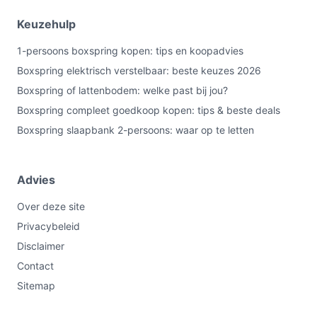
belangrijk is, kies een ander model.
Keuzehulp
Veelgestelde vragen
1-persoons boxspring kopen: tips en koopadvies
Boxspring elektrisch verstelbaar: beste keuzes 2026
Is dit geschikt voor thuisgebruik / intensief gebruik /
dagelijks gebruik?
Boxspring of lattenbodem: welke past bij jou?
Boxspring compleet goedkoop kopen: tips & beste deals
Geschiktheid hangt af van jouw criteria. Voor dagelijks
thuisgebruik is deze boxspring bedoeld als
Boxspring slaapbank 2-persoons: waar op te letten
tweepersoonsbed met pocketvering en (volgens
specificaties) een topmatras. Voor intensief gebruik
Advies
door zwaardere combinaties controleer je de maximale
belasting van 350 kg.
Over deze site
Privacybeleid
Waar moet ik op letten bij onderhoud?
Disclaimer
Controleer regelmatig de stoffering op vlekken en
Contact
beschadigingen, volg reinigingsinstructies van de
Sitemap
leverancier en controleer bevestigingen van poten en
hoofdbord. Bekijk de producthandleiding voor