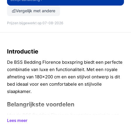
Vergelijk met andere
Prijzen bijgewerkt op 07-08-2026
Introductie
De BSS Bedding Florence boxspring biedt een perfecte
combinatie van luxe en functionaliteit. Met een royale
afmeting van 180x200 cm en een stijlvol ontwerp is dit
bed ideaal voor een comfortabele en stijlvolle
slaapkamer.
Belangrijkste voordelen
Met de BSS Bedding Florence boxspring geniet je van
Lees meer
talrijke voordelen die bijdragen aan een betere
nachtrust.