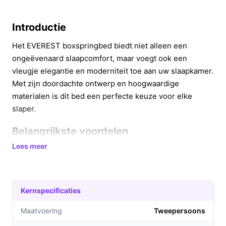
Introductie
Het EVEREST boxspringbed biedt niet alleen een
ongeëvenaard slaapcomfort, maar voegt ook een
vleugje elegantie en moderniteit toe aan uw slaapkamer.
Met zijn doordachte ontwerp en hoogwaardige
materialen is dit bed een perfecte keuze voor elke
slaper.
Belangrijkste voordelen
Lees meer
Het EVEREST boxspringbed biedt diverse voordelen die
uw slaapervaring aanzienlijk verbeteren:
Ergonomisch ontwerp:
De massieve boxstructuur
Kernspecificaties
en de Bonell-matras zorgen voor optimale
ondersteuning van uw lichaam, wat resulteert in
Maatvoering
Tweepersoons
een betere nachtrust.