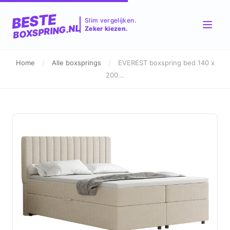
BESTE
Slim vergelijken.
BOXSPRING.NL
Zeker kiezen.
Home
/
Alle boxsprings
/
EVEREST boxspring bed 140 x
200...