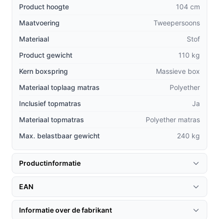
Hoogwaardige materialen:
In tegenstelling tot
Product hoogte
104 cm
goedkopere alternatieven, is het EVEREST bed
Maatvoering
Tweepersoons
vervaardigd uit duurzame stoffen die lang
Materiaal
meegaan.
Stof
Gemakkelijk onderhoud:
De hoogwaardige stof is
Product gewicht
110 kg
eenvoudig te reinigen, waardoor het bed er altijd
Kern boxspring
Massieve box
fris uitziet.
Materiaal toplaag matras
Polyether
Optimale belastingcapaciteit:
Met een maximaal
belastbaar gewicht van 240 kg is het bed geschikt
Inclusief topmatras
Ja
voor verschillende lichaamsgewichten zonder in te
Materiaal topmatras
Polyether matras
boeten op comfort.
Max. belastbaar gewicht
240 kg
Gebruik & praktische tips
Productinformatie
Om het meeste uit uw EVEREST boxspringbed te halen,
zijn hier enkele tips:
EAN
Installatie & setup
Informatie over de fabrikant
Het bed wordt als een complete set geleverd, wat de