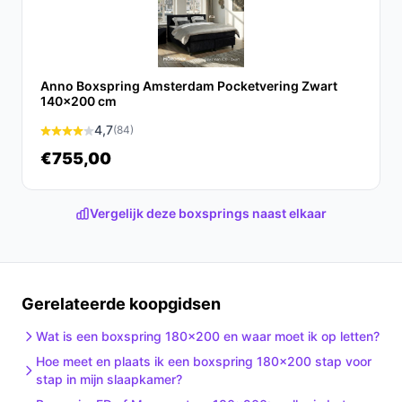
duurzaamheid. Dit bed biedt alle voordelen die u nodig
heeft voor een goede nachtrust en is een waardevolle
aanvulling op uw slaapkamerinrichting.
Anno Boxspring Amsterdam Pocketvering Zwart
Ontdek alle specificaties en vergelijk prijzen op beste-
140x200 cm
boxspring.nl. Kies bewust wat perfect past bij jouw
4,7
(84)
behoeften!
€755,00
Vergelijk deze boxsprings naast elkaar
Gerelateerde koopgidsen
Wat is een boxspring 180x200 en waar moet ik op letten?
Hoe meet en plaats ik een boxspring 180x200 stap voor
stap in mijn slaapkamer?