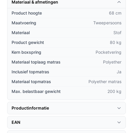
Materiaal & afmetingen
andere boxsprings?
Product hoogte
68 cm
Versterkte pocketvering versus traditionele veren:
Maatvoering
Tweepersoons
De pocketvering biedt superieure ondersteuning
Materiaal
en voorkomt dat je partner je bewegingen voelt
Stof
tijdens de nacht.
Product gewicht
80 kg
Inclusieve topper: Veel alternatieven bieden geen
Kern boxspring
Pocketvering
topper, wat betekent dat je extra moet investeren
Materiaal toplaag matras
Polyether
in een goede kwaliteit. Bij de Atlanta is dit al
inbegrepen.
Inclusief topmatras
Ja
Stijlvol en tijdloos design: Het basic, donkergrijze
Materiaal topmatras
Polyether matras
ontwerp past in elke slaapkamerstijl, van modern
Max. belastbaar gewicht
200 kg
tot klassiek.
Gebruik & praktische tips
Productinformatie
Voor het beste resultaat met je boxspring, volg deze
EAN
praktische adviezen: