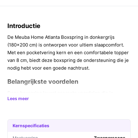
Introductie
De Meuba Home Atlanta Boxspring in donkergrijs
(180x200 cm) is ontworpen voor ultiem slaapcomfort.
Met een pocketvering kern en een comfortabele topper
van 8 cm, biedt deze boxspring de ondersteuning die je
nodig hebt voor een goede nachtrust.
Belangrijkste voordelen
Deze boxspring levert concrete voordelen die je
Lees meer
slaapervaring verbeteren:
Optimaal comfort: De pocketvering kern past zich
aan de contouren van je lichaam aan, wat zorgt
Kernspecificaties
voor uitstekende ondersteuning en drukverlichting
tijdens het slapen.
Maatvoering
Tweepersoons