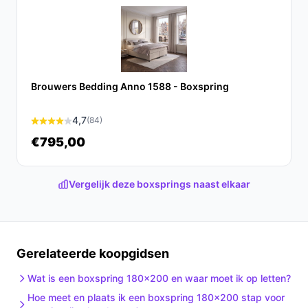
kwaliteit en stijl in de slaapkamer. Met zijn duurzame
materialen en slimme ontwerp biedt deze boxspring
alles wat je nodig hebt voor een goede nachtrust.
Ontdek alle specificaties en vergelijk prijzen op beste-
Brouwers Bedding Anno 1588 - Boxspring
boxspring.nl. Kies bewust wat perfect past bij jouw
behoeften!
4,7
(84)
€795,00
Vergelijk deze boxsprings naast elkaar
Gerelateerde koopgidsen
Wat is een boxspring 180x200 en waar moet ik op letten?
Hoe meet en plaats ik een boxspring 180x200 stap voor