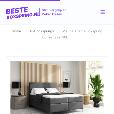
BESTE
Slim vergelijken.
BOXSPRING.NL
Zeker kiezen.
Home
/
Alle boxsprings
/
Meuba Atlanta Boxspring
Donkergrijs 180x...