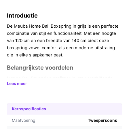
Introductie
De Meuba Home Bali Boxspring in grijs is een perfecte
combinatie van stijl en functionaliteit. Met een hoogte
van 120 cm en een breedte van 140 cm biedt deze
boxspring zowel comfort als een moderne uitstraling
die in elke slaapkamer past.
Belangrijkste voordelen
Met de Bali Boxspring profiteer je van verschillende
Lees meer
praktische voordelen:
Optimaal slaapcomfort:
Dankzij de pocketvering
kern en de 8 cm polyether topper ervaar je een
Kernspecificaties
uitstekende ondersteuning tijdens het slapen.
Ruimtebesparend ontwerp:
De boxspring is niet
Maatvoering
Tweepersoons
alleen esthetisch aantrekkelijk, maar biedt ook