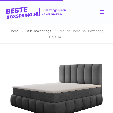
BESTE
Slim vergelijken.
BOXSPRING.NL
Zeker kiezen.
Home
/
Alle boxsprings
/
Meuba Home Bali Boxspring
Grijs 14...