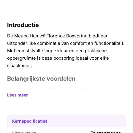
Introductie
De Meuba Home® Florence Boxspring biedt een
uitzonderlijke combinatie van comfort en functionaliteit.
Met een stijlvolle taupe kleur en een praktische
opbergruimte is deze boxspring ideaal voor elke
slaapkamer.
Belangrijkste voordelen
Deze boxspring biedt tal van voordelen die bijdragen
Lees meer
aan een betere nachtrust en een georganiseerde
slaapkamer.
Optimaal slaapcomfort dankzij de pocketvering die
Kernspecificaties
zich aanpast aan de contouren van je lichaam.
Handige opbergruimte onder het matras voor extra
Maatvoering
Tweepersoons