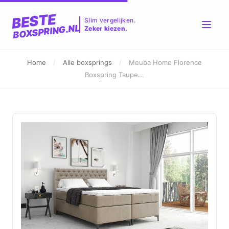
BESTE
Slim vergelijken.
BOXSPRING.NL
Zeker kiezen.
Home
/
Alle boxsprings
/
Meuba Home Florence
Boxspring Taupe...