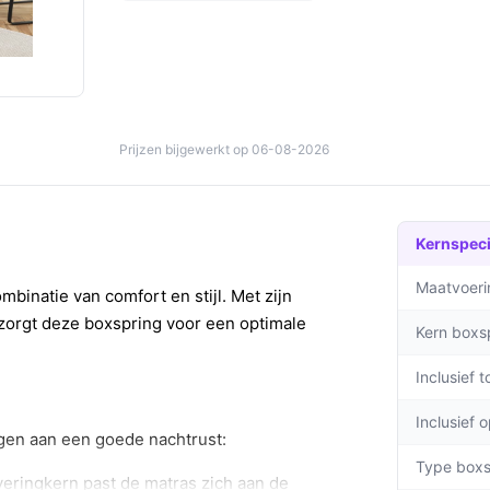
Prijzen bijgewerkt op 06-08-2026
Kernspeci
Maatvoeri
inatie van comfort en stijl. Met zijn
zorgt deze boxspring voor een optimale
Kern boxs
Inclusief 
Inclusief 
agen aan een goede nachtrust:
Type boxs
eringkern past de matras zich aan de