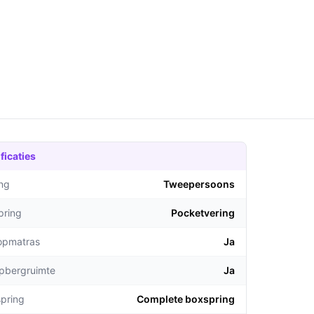
ficaties
ng
Tweepersoons
pring
Pocketvering
topmatras
Ja
opbergruimte
Ja
pring
Complete boxspring