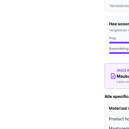
r een uitstekende drukverdeling.
Verstelme
te storen? De pocketveren minimaliseren de
oord kunt slapen.
Hoe scoor
an hoogwaardige materialen garandeert een
Vergeleken 
e prijs-kwaliteitverhouding.
Prijs
Beoordeling
en slapen, maar ook voor individuele slapers
ge constructie is deze boxspring geschikt
ONZE 
Meuba 
Lees on
ieven
 opzichte van andere boxsprings op de
Alle specific
Materiaal
 zorgt niet alleen voor een moderne
Product h
aliteit in elke slaapkamer.
oudig te combineren met verschillende
Maatvoeri