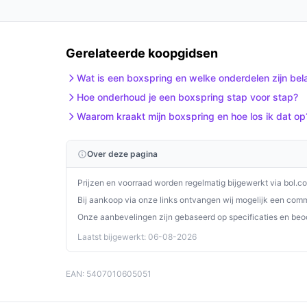
De Meuba Home Oslo Boxspring is een uitstekend
een combinatie van comfort, stijl en duurzaamhe
uitstraling en optimale ondersteuning voor een g
Gerelateerde koopgidsen
vergelijk prijzen op beste-boxspring.nl. Kies be
Wat is een boxspring en welke onderdelen zijn bela
Hoe onderhoud je een boxspring stap voor stap?
Waarom kraakt mijn boxspring en hoe los ik dat op
Over deze pagina
Prijzen en voorraad worden regelmatig bijgewerkt via bol.c
Bij aankoop via onze links ontvangen wij mogelijk een commi
Onze aanbevelingen zijn gebaseerd op specificaties en beo
Laatst bijgewerkt: 06-08-2026
EAN: 5407010605051