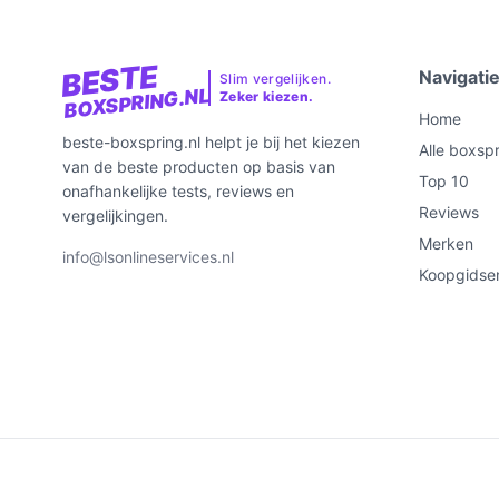
BESTE
Navigati
Slim vergelijken.
BOXSPRING.NL
Zeker kiezen.
Home
beste-boxspring.nl helpt je bij het kiezen
Alle boxsp
van de beste producten op basis van
Top 10
onafhankelijke tests, reviews en
Reviews
vergelijkingen.
Merken
info@lsonlineservices.nl
Koopgidse