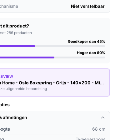
chanisme
Niet verstelbaar
t dit product?
met 286 producten
Goedkoper dan 45%
Hoger dan 60%
REVIEW
Home - Oslo Boxspring - Grijs - 140x200 - Mi...
ze uitgebreide beoordeling
aties
 & afmetingen
oogte
68 cm
ng
Tweepersoons