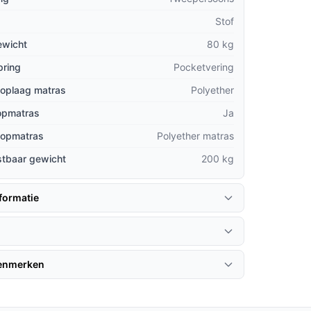
Stof
ewicht
80 kg
pring
Pocketvering
toplaag matras
Polyether
topmatras
Ja
 topmatras
Polyether matras
stbaar gewicht
200 kg
formatie
kenmerken