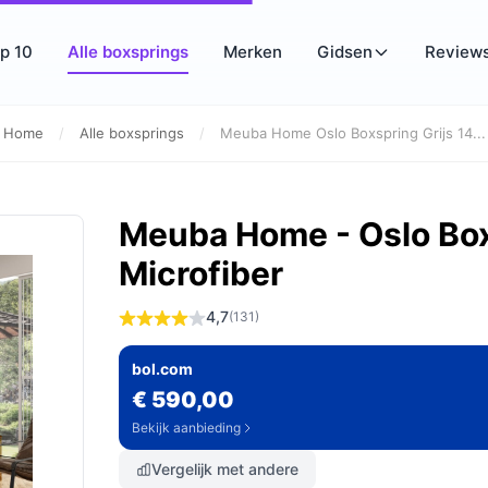
p 10
Alle boxsprings
Merken
Gidsen
Review
Home
/
Alle boxsprings
/
Meuba Home Oslo Boxspring Grijs 14...
Meuba Home - Oslo Boxs
Microfiber
4,7
(131)
bol.com
€ 590,00
Bekijk aanbieding
Vergelijk met andere