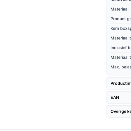
aar is.
Materiaal
iteitsmaterialen en een robuuste constructie
Product g
n je aankoop.
Kern boxs
Materiaal 
te halen, volgen hier enkele handige tips:
Inclusief 
Materiaal
ke verpakking. Volg deze stappen voor een
Max. bela
Productin
 vast.
slaapkamer.
EAN
en goede aansluiting.
Overige 
jke toegang tot je bed en bevordert een