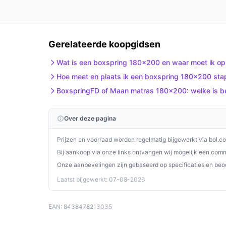
De Nessa® Boxspring Hotel is de ideale keuze voor
duurzaamheid. Met zijn royale afmetingen en inno
die je niet wilt missen.
Gerelateerde koopgidsen
Ontdek alle specificaties en vergelijk prijzen o
Wat is een boxspring 180x200 en waar moet ik op 
past bij jouw behoeften!
Hoe meet en plaats ik een boxspring 180x200 stap
BoxspringFD of Maan matras 180x200: welke is be
Over deze pagina
Prijzen en voorraad worden regelmatig bijgewerkt via bol.c
Bij aankoop via onze links ontvangen wij mogelijk een commi
Onze aanbevelingen zijn gebaseerd op specificaties en beo
Laatst bijgewerkt: 07-08-2026
EAN: 8438478213035