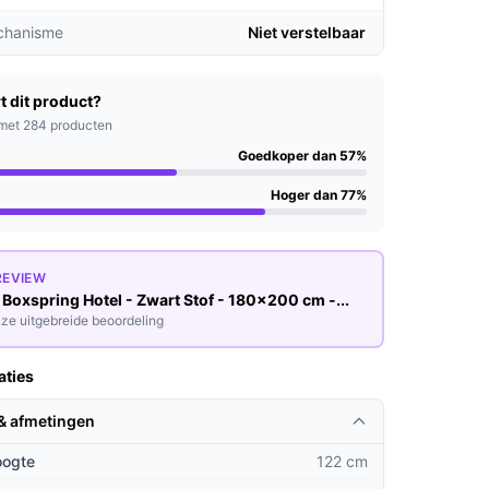
chanisme
Niet verstelbaar
t dit product?
met 284 producten
Goedkoper dan 57%
Hoger dan 77%
REVIEW
Boxspring Hotel - Zwart Stof - 180x200 cm -...
ze uitgebreide beoordeling
aties
 & afmetingen
oogte
122 cm