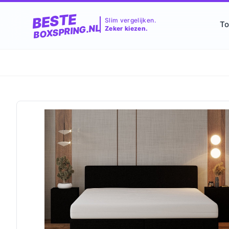
BESTE
Slim vergelijken.
To
BOXSPRING.NL
Zeker kiezen.