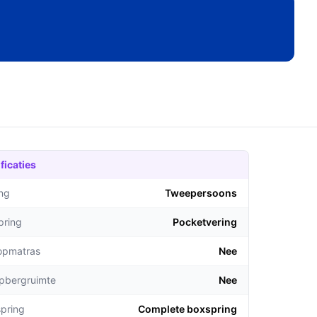
ficaties
ng
Tweepersoons
pring
Pocketvering
topmatras
Nee
opbergruimte
Nee
pring
Complete boxspring