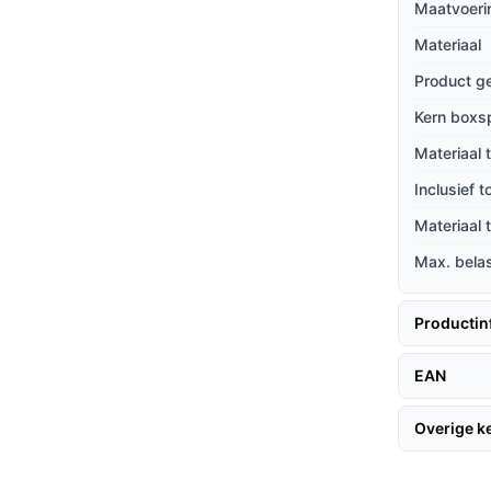
ng, wat resulteert in minder drukpunten en
Maatvoeri
Materiaal
derne uitstraling, die moeiteloos in
Product g
ek tot eigentijds.
belastbaar gewicht van 125 kg per persoon,
Kern boxs
t voor dagelijks gebruik.
Materiaal 
Inclusief 
Materiaal
alen, volg deze aanwijzingen:
Max. bela
or de installatie eenvoudig is. Plaats beide
Productin
zijn bevestigd. Het hoofdbord kan eenvoudig
iliteit.
EAN
Overige 
gemakkelijk in en uit bed kunt stappen, wat