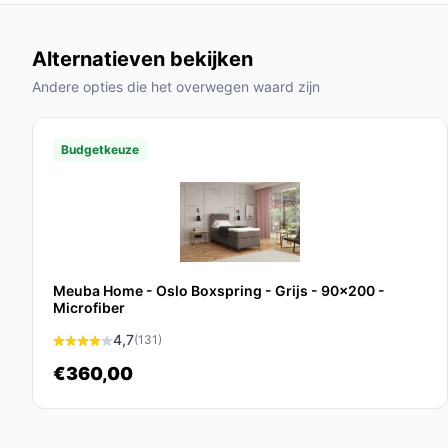
Materiaal: Stof:
De zwarte stof is niet alleen
maken en onderhoudsarm, wat het gebruiks
Alternatieven bekijken
Veelgestelde vragen
Andere opties die het overwegen waard zijn
Hoe lang gaat dit product mee?
Budgetkeuze
Met de juiste zorg en onderhoud gaat de Nessa® 
afhankelijk van gebruik.
Is dit geschikt voor zwaardere gebruikers?
Ja, deze boxspring kan een maximaal gewicht van
geschikt is voor de meeste gebruikers.
Meuba Home - Oslo Boxspring - Grijs - 90x200 -
Microfiber
Wat zijn de belangrijkste verschillen met ander
4,7
(131)
De unieke 7-zones pocketvering en de hoogwaar
€360,00
Boxspring Hotel van andere merken, wat zorgt vo
Conclusie