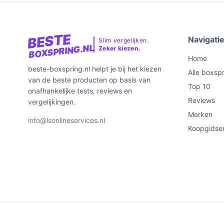
BESTE
Navigati
Slim vergelijken.
BOXSPRING.NL
Zeker kiezen.
Home
beste-boxspring.nl helpt je bij het kiezen
Alle boxsp
van de beste producten op basis van
Top 10
onafhankelijke tests, reviews en
Reviews
vergelijkingen.
Merken
info@lsonlineservices.nl
Koopgidse