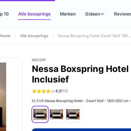
p 10
Alle boxsprings
Merken
Gidsen
Review
Home
/
Alle boxsprings
/
Nessa Boxspring Hotel Zwart Stof 180..
NESSA®
Nessa Boxspring Hotel 
Inclusief
4,9
(10)
KLEUR:
Nessa Boxspring Hotel - Zwart Stof - 180x200 cm - 