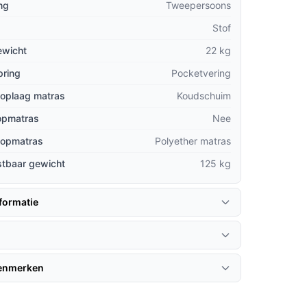
ng
Tweepersoons
Stof
ewicht
22 kg
pring
Pocketvering
toplaag matras
Koudschuim
topmatras
Nee
 topmatras
Polyether matras
stbaar gewicht
125 kg
formatie
kenmerken