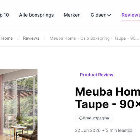
p 10
Alle boxsprings
Merken
Gidsen
Review
Home
/
Reviews
/
Meuba Home - Oslo Boxspring - Taupe - 90...
Product Review
Meuba Home
Taupe - 90x
Productpagina
22 Jun 2026 • 5 min leestijd