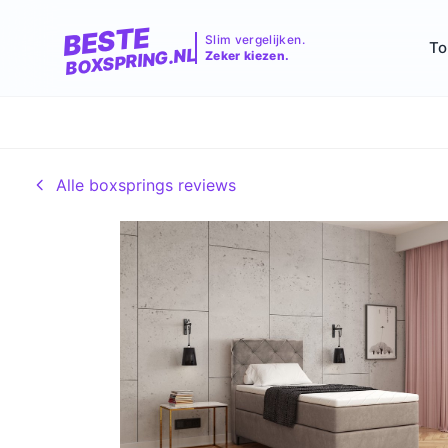
BESTE
Slim vergelijken.
To
BOXSPRING.NL
Zeker kiezen.
Alle boxsprings reviews