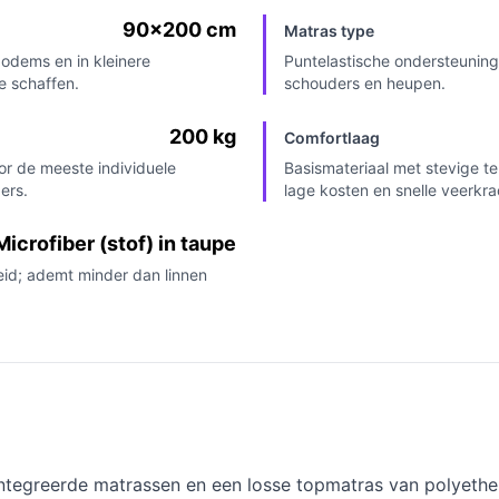
90x200 cm
Matras type
odems en in kleinere
Puntelastische ondersteuning 
e schaffen.
schouders en heupen.
200 kg
Comfortlaag
or de meeste individuele
Basismateriaal met stevige t
ers.
lage kosten en snelle veerkra
Microfiber (stof) in taupe
eid; ademt minder dan linnen
tegreerde matrassen en een losse topmatras van polyether