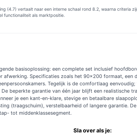
4.7) vertaalt naar een interne schaal rond 8.2, waarna criteria zij
functionaliteit als marktpositie.
ende basisoplossing: een complete set inclusief hoofdbor
er afwerking. Specificaties zoals het 90x200 formaat, een
eenpersoonskamers. Tegelijk is de comfortlaag eenvoudig; w
e beperkte garantie van één jaar blijft een realistische tra
neer je een kant-en-klare, stevige en betaalbare slaapop
tlasting (traagschuim), verstelbaarheid of langere garantie. 
stap- tot middenklassesegment.
Sla over als je: