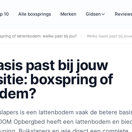
p 10
Alle boxsprings
Merken
Gidsen
Review
pring of lattenbodem: welke past bij jou?
/
Welke basis past bij jouw
sis past bij jouw
itie: boxspring of
odem?
slapers is een lattenbodem vaak de betere basi
EDOM Opbergbed heeft een lattenbodem en bied
uning. Buikslapers en wie direct een complete,