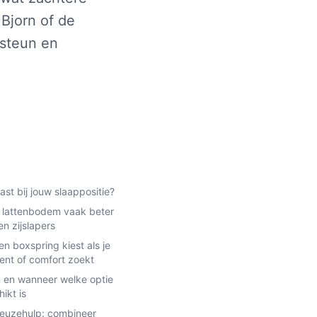
 Bjorn of de
 steun en
ast bij jouw slaappositie?
lattenbodem vaak beter
en zijslapers
n boxspring kiest als je
ent of comfort zoekt
 en wanneer welke optie
ikt is
keuzehulp: combineer