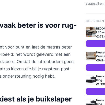
slaapstijl 
BESPROKEN
aak beter is voor rug-
REDOM
LED-ver
€375,
t voor punt en laat de matras beter
Nessa
rbeeld: het wordt geleverd met een
Crème 
€549,
g-slapers. Omdat de lattenbodem geen
atras kiezen die bij je rugsteun past —
ge ondersteuning nodig hebt.
Nessa 
King -
€1.39
est als je buikslaper
Nessa 
King -