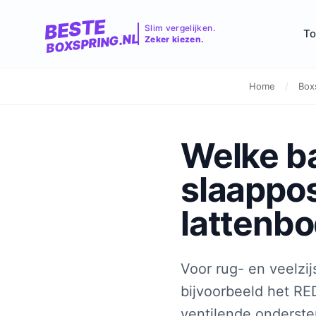
BESTE
Slim vergelijken.
To
BOXSPRING.NL
Zeker kiezen.
Home
/
Boxs
Welke ba
slaappos
lattenb
Voor rug- en veelzij
bijvoorbeeld het R
ventilende onderste