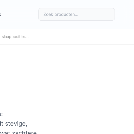
s
 slaappositie:...
s:
t stevige,
 wat zachtere