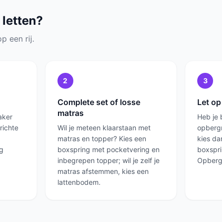
 letten?
p een rij.
2
3
Complete set of losse
Let op
matras
aker
Heb je 
richte
Wil je meteen klaarstaan met
opbergr
matras en topper? Kies een
kies da
ig
boxspring met pocketvering en
boxspri
inbegrepen topper; wil je zelf je
Opberg
matras afstemmen, kies een
lattenbodem.