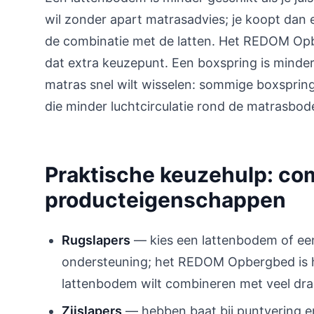
wil zonder apart matrasadvies; je koopt dan
de combinatie met de latten. Het REDOM Op
dat extra keuzepunt. Een boxspring is minder 
matras snel wilt wisselen: sommige boxsprin
die minder luchtcirculatie rond de matrasbo
Praktische keuzehulp: com
producteigenschappen
Rugslapers
— kies een lattenbodem of ee
ondersteuning; het REDOM Opbergbed is hi
lattenbodem wilt combineren met veel dr
Zijslapers
— hebben baat bij puntvering e