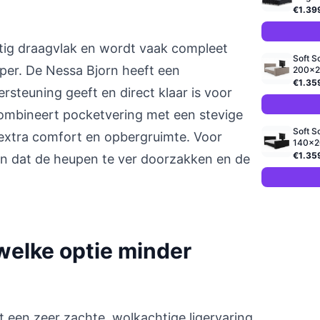
€1.39
tig draagvlak en wordt vaak compleet
Soft S
per. De Nessa Bjorn heeft een
200x22
€1.35
steuning geeft en direct klaar is voor
ombineert pocketvering met een stevige
Soft S
extra comfort en opbergruimte. Voor
140x20
€1.35
en dat de heupen te ver doorzakken en de
elke optie minder
st een zeer zachte, wolkachtige ligervaring