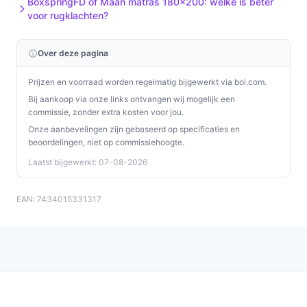
BoxspringFD of Maan matras 180x200: welke is beter
voor rugklachten?
jouw maat uit één of twee losse matrassen bestaat
(voor 160 cm wordt vaak met twee matrassen
geleverd).
Over deze pagina
Controleer of het aangegeven maximaal belastbaar
Prijzen en voorraad worden regelmatig bijgewerkt via bol.com.
gewicht op de productpagina overeenkomt met de
Bij aankoop via onze links ontvangen wij mogelijk een
waarde in de documentatie die bij levering zit.
commissie, zonder extra kosten voor jou.
Specificaties in mensentaal
Onze aanbevelingen zijn gebaseerd op specificaties en
beoordelingen, niet op commissiehoogte.
Maatvoering (160 x 200, tweepersoons):
een
Laatst bijgewerkt: 07-08-2026
standaard tweepersoonsformaat; voor 160 cm
breedte is levering met twee losse matrassen
EAN: 7434015331317
gebruikelijk, wat invloed heeft op hoeslakenkeuze.
Materiaal (Skai zwart, kunstleer):
glad,
waterafstotend uiterlijk dat gemakkelijk schoon te
vegen is; geschikt als je een strakke,
onderhoudsvriendelijke bekleding wilt.
Max. belastbaar gewicht:
in de broninformatie