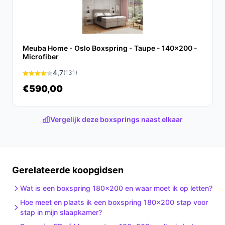
midden te beperken.
Veeg de Skai-bekleding regelmatig af met een
zachte, lichtvochtige doek; gebruik geen
schurende middelen.
Meuba Home - Oslo Boxspring - Taupe - 140x200 -
Microfiber
Laat de topmatras luchten na installatie alvorens
bed te maken.
4,7
(131)
Controleer poten en bevestigingen direct na
€590,00
levering en trek losse schroeven aan volgens
montage-instructies.
Vergelijk deze boxsprings naast elkaar
Installatie & eerste gebruik
Plaatsing is doorgaans eenvoudig: ontvouw onderdelen,
zet de basis en matrassen op positie en monteer het
Gerelateerde koopgidsen
hoofdbord en de poten. Controleer of alles vlak staat en
of de matrassen goed aansluiten.
Wat is een boxspring 180x200 en waar moet ik op letten?
Hoe meet en plaats ik een boxspring 180x200 stap voor
Concrete checks:
stap in mijn slaapkamer?
Controleer in de handleiding of de levering voor