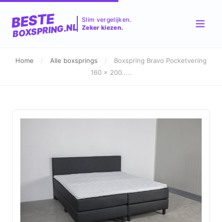
BESTE
Slim vergelijken.
BOXSPRING.NL
Zeker kiezen.
Home
/
Alle boxsprings
/
Boxspring Bravo Pocketvering
160 x 200.....