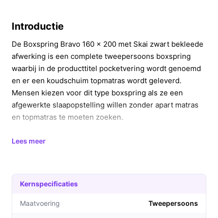
Introductie
De Boxspring Bravo 160 x 200 met Skai zwart bekleede
afwerking is een complete tweepersoons boxspring
waarbij in de producttitel pocketvering wordt genoemd
en er een koudschuim topmatras wordt geleverd.
Mensen kiezen voor dit type boxspring als ze een
afgewerkte slaapopstelling willen zonder apart matras
en topmatras te moeten zoeken.
In 20 seconden beslissen
Lees meer
Kopen als:
je een afgewerkte tweepersoons
boxspring (160 x 200) zoekt met kunstleren (Skai)
bekleding en inclusief topmatras.
Kernspecificaties
Niet kopen als:
je een verstelbaar hoofdeind nodig
Maatvoering
Tweepersoons
hebt (dit model is niet verstelbaar) of als je
zwaardere belastbaarheid nodig hebt zonder dit