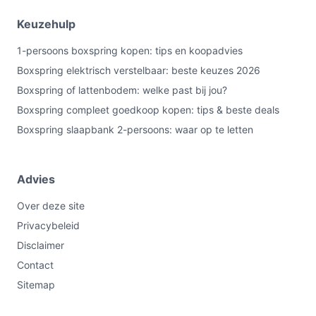
instructies voor het topmatras (ventilatie, keren of
Keuzehulp
spotcleaning als vermeld). Kijk in de
productdocumentatie voor specifieke
1-persoons boxspring kopen: tips en koopadvies
reinigingsadviezen.
Boxspring elektrisch verstelbaar: beste keuzes 2026
Boxspring of lattenbodem: welke past bij jou?
Wat is de belangrijkste afweging bij dit type product?
Boxspring compleet goedkoop kopen: tips & beste deals
De kernafweging is comfort versus kant-en-klaar
Boxspring slaapbank 2-persoons: waar op te letten
gemak: je koopt een complete set die direct inzetbaar is,
maar je hebt minder vrijheid bij het kiezen van losse
matrascomponenten of een verstelbaar hoofdeind.
Advies
Controleer specificaties zoals matrasopbouw, hardheid
en belastbaarheid voordat je beslist.
Over deze site
Privacybeleid
Conclusie
Disclaimer
De Boxspring Bravo 160 x 200 in Skai zwart is een
Contact
complete, visueel onderhoudsvriendelijke
Sitemap
tweepersoonsoplossing met koudschuim topmatras.
Kies dit model als je een kant-en-klare set wilt zonder