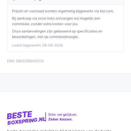
volstaat. Minder geschikt als je een verstelbaar
Prijzen en voorraad worden regelmatig bijgewerkt via bol.com.
hoofdeind of specifieke matraslagen nodig hebt —
Bij aankoop via onze links ontvangen wij mogelijk een
controleer die punten in de specificaties.
commissie, zonder extra kosten voor jou.
Onze aanbevelingen zijn gebaseerd op specificaties en
Bekijk varianten en actuele prijzen op beste-
beoordelingen, niet op commissiehoogte.
boxspring.nl voordat je kiest.
Laatst bijgewerkt: 08-08-2026
EAN: 5905369240010
BESTE
Slim vergelijken.
BOXSPRING.NL
Zeker kiezen.