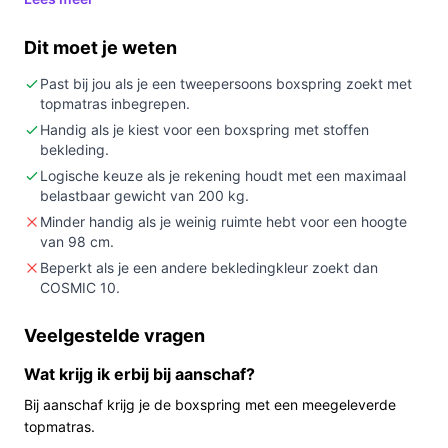
Kopen als:
je een tweepersoons boxspring van
160x200 cm zoekt met bijgeleverde topper en
Dit moet je weten
ingebouwde bedkasten, en je ruimte heeft voor
een bed van circa 98 cm hoogte.
Past bij jou als je een tweepersoons boxspring zoekt met
topmatras inbegrepen.
Niet kopen als:
de samenstelling van de matras-
toplaag of verstelbaar hoofdeind belangrijk voor je
Handig als je kiest voor een boxspring met stoffen
bekleding.
is (de toplaag van de matras staat als ‘Niet van
Logische keuze als je rekening houdt met een maximaal
toepassing’ en het hoofdeind is niet verstelbaar).
belastbaar gewicht van 200 kg.
Belangrijkste check:
controleer of het maximale
Minder handig als je weinig ruimte hebt voor een hoogte
belastbare gewicht van 200 kg past bij jullie
van 98 cm.
gecombineerde gebruikssituatie.
Beperkt als je een andere bekledingkleur zoekt dan
COSMIC 10.
Wat je in de praktijk merkt
In huis zie je een vrij hoog tweepersoonsbed (98 cm),
Veelgestelde vragen
uitgevoerd in stofkleur COSMIC 10. Het pakket bevat
Wat krijg ik erbij bij aanschaf?
een boxspring met bonellvering-kern en een
Bij aanschaf krijg je de boxspring met een meegeleverde
meegeleverde polyether topmatras. Omdat het
topmatras.
productgewicht 130 kg is, vraagt het opzetten enige