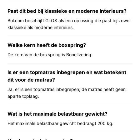
fysieke inspanning of hulp bij bezorgen/monteren. Het
Past dit bed bij klassieke en moderne interieurs?
hoofdeind is niet verstelbaar, dus je kunt daar geen
hoekinstelling gebruiken voor zitten of lezen.
Bol.com beschrijft GLOS als een oplossing die past bij zowel
klassieke als moderne interieurs.
Belangrijkste voordelen
Wat dit model praktisch oplevert:
Welke kern heeft de boxspring?
De kern van de boxspring is Bonellvering.
Compleet geleverd: boxspring met matras en
topper — direct gebruiksklaar zonder extra
matraskeuze.
Is er een topmatras inbegrepen en wat betekent
dit voor de matras?
Inclusief bedkasten: biedt opbergruimte
geïntegreerd in het bedframe (aangegeven in de
Ja, er is een topmatras inbegrepen; de matras heeft geen
naam van het product).
aparte toplaag.
Hoge opbouw (98 cm): zorgt voor een opvallende
aanwezigheid in de slaapkamer en maakt in- en
Wat is het maximale belastbaar gewicht?
uitstappen vanuit zittende positie eenvoudiger
Het maximale belastbaar gewicht bedraagt 200 kg.
voor wie dat prettig vindt.
Voor wie is dit geschikt?