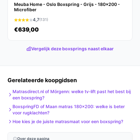
Meuba Home - Oslo Boxspring - Grijs - 180x200 -
schoonmaakbaar zijn (staat in de productspecificaties of
Microfiber
handleiding). Controleer regelmatig bevestigingen en
4,7
(131)
frameverbindingen volgens de montage-instructies.
€639,00
Wat is de belangrijkste afweging bij dit type product?
De kernafweging is compleet pakket versus
Vergelijk deze boxsprings naast elkaar
specificatiecontrole: je krijgt een compleet boxspring-
systeem met topper en bedkasten, maar als je
specifieke matraslagen of een verstelbaar hoofdeind
nodig hebt, zul je dat expliciet moeten controleren in de
Gerelateerde koopgidsen
specificaties.
Matrasdirect.nl of Mörgenn: welke tv-lift past het best bij
Conclusie
een boxspring?
BoxspringFD of Maan matras 180x200: welke is beter
De Boxspring GLOS 160x200 cm van Masseno is een
voor rugklachten?
complete tweepersoonsboxspring met polyether topper,
Hoe kies je de juiste matrasmaat voor een boxspring?
bonellvering-kern, bedkasten en een hoogte van 98 cm.
Geschikt als je een kant-en-klaar, hoger bed in maat
160x200 wilt en de maximale belastbaarheid van 200 kg
Over deze pagina