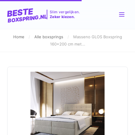
BESTE
Slim vergelijken.
BOXSPRING.NL
Zeker kiezen.
Home
/
Alle boxsprings
/
Masseno GLOS Boxspring
160x200 cm met...