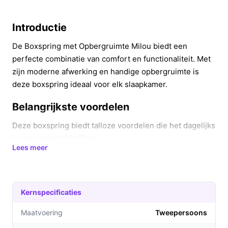
Introductie
De Boxspring met Opbergruimte Milou biedt een
perfecte combinatie van comfort en functionaliteit. Met
zijn moderne afwerking en handige opbergruimte is
deze boxspring ideaal voor elk slaapkamer.
Belangrijkste voordelen
Deze boxspring biedt talloze voordelen die het dagelijks
leven vergemakkelijken:
Lees meer
Grote opbergruimte: Met een capaciteit van 720
liter biedt de boxspring voldoende plek voor
beddengoed en andere spullen, waardoor je
Kernspecificaties
slaapkamer opgeruimd blijft.
Comfortabele matrassen: De bonellvering
Maatvoering
Tweepersoons
matrassen zorgen voor een optimale