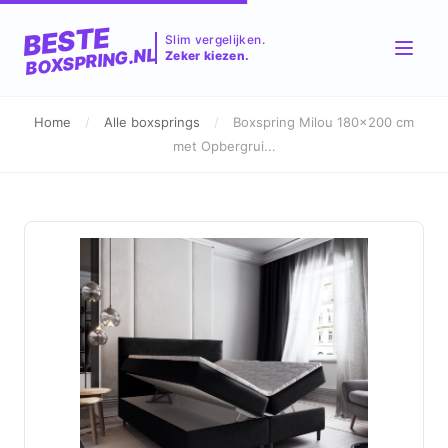
BESTE
Slim vergelijken.
BOXSPRING.NL
Zeker kiezen.
Home
/
Alle boxsprings
/
Boxspring Milou 180x200 cm
met Opbergrui...