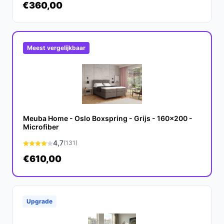
€360,00
Wat zijn de belangrijkste verschillen met een
traditionele boxspring?
De Milou boxspring biedt extra opbergruimte en een
Meest vergelijkbaar
betere ventilatie door de koudschuim topper, wat
traditionele modellen vaak niet hebben.
Conclusie
De Boxspring met Opbergruimte Milou is een slimme
keuze voor wie comfort en functionaliteit wil
Meuba Home - Oslo Boxspring - Grijs - 160x200 -
Microfiber
combineren. Geniet van een opgeruimde slaapkamer en
een goede nachtrust.
4,7
(131)
€610,00
Ontdek alle specificaties en vergelijk prijzen op beste-
boxspring.nl. Kies bewust wat perfect past bij jouw
behoeften!
Upgrade