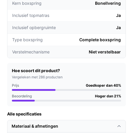
Kern boxspring
zorgt voor extra ventilatie.
Bonellvering
Modern design:
De stijlvolle grijze stof en het
Inclusief topmatras
Ja
strakke hoofdbord passen in elke
slaapkamerinrichting, waardoor uw kamer er altijd
Inclusief opbergruimte
Ja
netjes uitziet.
Type boxspring
Complete boxspring
Voor welke doelgroep?
Verstelmechanisme
Niet verstelbaar
Deze boxspring is perfect voor koppels die een ruime
slaapomgeving wensen, evenals voor mensen met
beperkte opbergruimte in hun woning. Dankzij de
Hoe scoort dit product?
stevige constructie is het ook geschikt voor zwaardere
Vergeleken met 286 producten
gebruikers.
Prijs
Goedkoper dan 40%
Beoordeling
Hoger dan 21%
Praktische voordelen t.o.v. alternatieven
Wat maakt de Boxspring Milou uniek in vergelijking met
Alle specificaties
andere boxsprings?
Materiaal & afmetingen
Geïntegreerde opbergruimte:
In tegenstelling tot