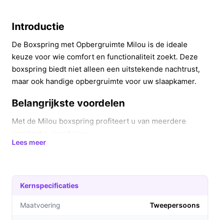
Introductie
De Boxspring met Opbergruimte Milou is de ideale
keuze voor wie comfort en functionaliteit zoekt. Deze
boxspring biedt niet alleen een uitstekende nachtrust,
maar ook handige opbergruimte voor uw slaapkamer.
Belangrijkste voordelen
Met de Milou boxspring profiteert u van meerdere
praktische voordelen:
Lees meer
Optimale ruimtebesparing:
Dankzij de 720 liter
opbergruimte onder de matras kunt u beddengoed
en andere spullen eenvoudig opbergen.
Kernspecificaties
Hoogwaardig comfort:
De bonellvering matrassen
bieden een medium hardheid, perfect voor een
Maatvoering
Tweepersoons
goede nachtrust, terwijl de koudschuim topper