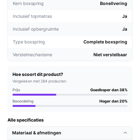
Kern boxspring
Bonellvering
netjes op te bergen, waardoor je meer ruimte in de
slaapkamer creëert.
Inclusief topmatras
Ja
Met een maximaal belastbaar gewicht van 100 kg is
deze boxspring geschikt voor een breed scala aan
Inclusief opbergruimte
Ja
gebruikers, zonder in te boeten op comfort.
Type boxspring
Complete boxspring
Voor welke doelgroep?
Verstelmechanisme
Niet verstelbaar
De Boxspring met Opbergruimte Sam is ideaal voor: -
Gezinnen die extra opbergruimte nodig hebben in de
slaapkamer. - Studenten die in kleinere ruimtes wonen
Hoe scoort dit product?
en behoefte hebben aan multifunctionele meubels. -
Vergeleken met 284 producten
Iedereen die waarde hecht aan een goede nachtrust
Prijs
Goedkoper dan 38%
zonder in te boeten op stijl.
Beoordeling
Hoger dan 20%
Praktische voordelen t.o.v. alternatieven
Alle specificaties
Wat maakt de Boxspring met Opbergruimte Sam
bijzonder ten opzichte van andere boxsprings?
Materiaal & afmetingen