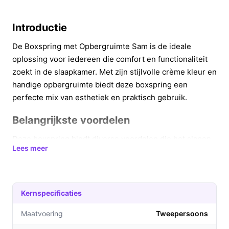
Introductie
De Boxspring met Opbergruimte Sam is de ideale
oplossing voor iedereen die comfort en functionaliteit
zoekt in de slaapkamer. Met zijn stijlvolle crème kleur en
handige opbergruimte biedt deze boxspring een
perfecte mix van esthetiek en praktisch gebruik.
Belangrijkste voordelen
Deze boxspring biedt diverse voordelen die het slapen
Lees meer
aangenamer maken:
Uitstekend slaapcomfort dankzij de bonellvering,
die een optimale ondersteuning biedt voor een
Kernspecificaties
goede nachtrust.
De ingebouwde opbergruimte maakt het
Maatvoering
Tweepersoons
eenvoudig om beddengoed, kleding of speelgoed