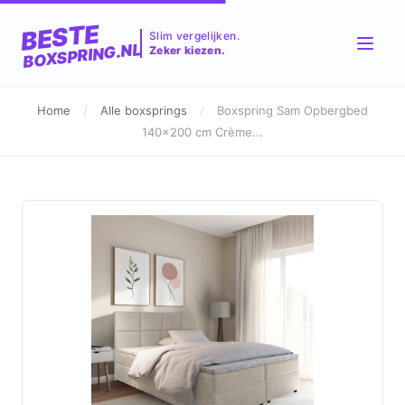
BESTE
Slim vergelijken.
BOXSPRING.NL
Zeker kiezen.
Home
/
Alle boxsprings
/
Boxspring Sam Opbergbed
140x200 cm Crème...