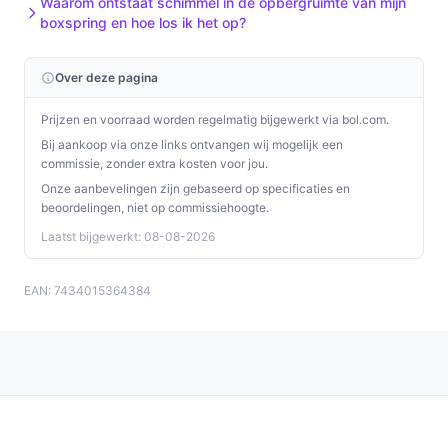
Waarom ontstaat schimmel in de opbergruimte van mijn
boxspring en hoe los ik het op?
Installatie & eerste gebruik
Bij plaatsing let je op situatie en onderdelen. Controleer
Over deze pagina
of alle onderdelen compleet zijn en of het bed stevig
staat.
Prijzen en voorraad worden regelmatig bijgewerkt via bol.com.
Bij aankoop via onze links ontvangen wij mogelijk een
Concrete checks voordat je begint:
commissie, zonder extra kosten voor jou.
Onze aanbevelingen zijn gebaseerd op specificaties en
Controleer of de afmetingen 180x200 cm passen in
beoordelingen, niet op commissiehoogte.
je slaapkamer en door deuren/opgangen.
Laatst bijgewerkt: 08-08-2026
Controleer bij de verkoper of de maximale
belastbaarheid van 100 kg voldoet voor jouw
EAN: 7434015364384
gebruikssituatie.
Specificaties in mensentaal
Product hoogte (50 cm):
dit is de totale hoogte
van het bed; bepaalt het instapgemak en of je
bedlinnen lang genoeg is.