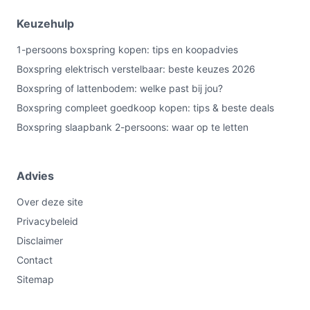
Kleur (Crème / Lichtbeige):
neutrale tint die in veel
Keuzehulp
interieurs past.
Hoofdeind verstelbaar:
nee — het hoofdeind is
1-persoons boxspring kopen: tips en koopadvies
niet verstelbaar.
Boxspring elektrisch verstelbaar: beste keuzes 2026
Merk (Beddenbriljant):
fabrikantnaam zoals
Boxspring of lattenbodem: welke past bij jou?
aangegeven bij het product.
Boxspring compleet goedkoop kopen: tips & beste deals
Veelgestelde vragen
Boxspring slaapbank 2-persoons: waar op te letten
Is dit geschikt voor thuisgebruik / intensief gebruik /
dagelijks gebruik?
Advies
Voor dagelijks thuisgebruik is het bed geschikt als de
Over deze site
specificaties bij jouw situatie passen. Controleer vooral
Privacybeleid
de maximale belastbaarheid van 100 kg en of de
Disclaimer
bonellveren en koudschuim-toplaag aansluiten bij je
Contact
slaapvoorkeuren.
Sitemap
Waar moet ik op letten bij onderhoud?