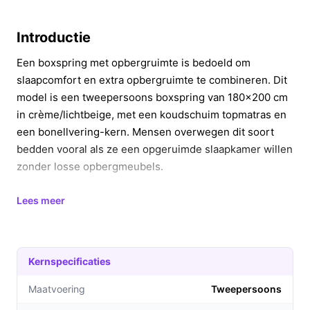
Introductie
Een boxspring met opbergruimte is bedoeld om
slaapcomfort en extra opbergruimte te combineren. Dit
model is een tweepersoons boxspring van 180x200 cm
in crème/lichtbeige, met een koudschuim topmatras en
een bonellvering-kern. Mensen overwegen dit soort
bedden vooral als ze een opgeruimde slaapkamer willen
zonder losse opbergmeubels.
In 20 seconden beslissen
Lees meer
Kopen als:
je een tweepersoons bed van 180x200
cm zoekt met ingebouwde opbergruimte en een
meegeleverde koudschuim topper, en je voorkeur
Kernspecificaties
uitgaat naar een stofbekleding in crème/lichtbeige.
Maatvoering
Tweepersoons
Niet kopen als:
je meer draagtolerantie nodig hebt
dan 100 kg (controleer of dit per bed of per