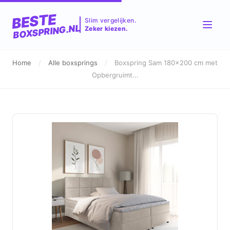
BESTE
Slim vergelijken.
BOXSPRING.NL
Zeker kiezen.
Home
/
Alle boxsprings
/
Boxspring Sam 180x200 cm met
Opbergruimt...