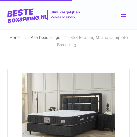
BESTE
Slim vergelijken.
BOXSPRING.NL
Zeker kiezen.
Home
/
Alle boxsprings
/
BSS Bedding Milano Complete
Boxspring...