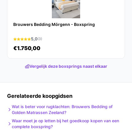
iedereen die zijn slaapkamer wil verbeteren met een
luxe bed dat praktische voordelen biedt.
Ontdek alle specificaties en vergelijk prijzen op beste-
Brouwers Bedding Mörgenn - Boxspring
boxspring.nl. Kies bewust wat perfect past bij jouw
behoeften!
5,0
(3)
€1.750,00
Vergelijk deze boxsprings naast elkaar
Gerelateerde koopgidsen
Wat is beter voor rugklachten: Brouwers Bedding of
Golden Matrassen Zeeland?
Waar moet je op letten bij het goedkoop kopen van een
complete boxspring?