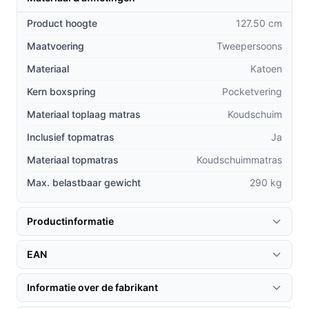
het een slimme keuze is ten opzichte van andere
Product hoogte
127.50 cm
bedden.
Maatvoering
Tweepersoons
Geïntegreerde topper vs. losse topper: De topper
Materiaal
Katoen
is vast verbonden met het matras, wat zorgt voor
een naadloze en comfortabele slaapervaring.
Kern boxspring
Pocketvering
Ruimtebesparend design: De opbergruimte onder
Materiaal toplaag matras
Koudschuim
het bed maakt het mogelijk om uw slaapkamer
Inclusief topmatras
Ja
effectief in te richten zonder extra meubelstukken.
Langdurige kwaliteit: Het gebruik van hoogwaardig
Materiaal topmatras
Koudschuimmatras
katoen en een stevig pocketveringsysteem
Max. belastbaar gewicht
290 kg
garandeert een lange levensduur en blijvende
ondersteuning.
Productinformatie
Gebruik & praktische tips
EAN
Voor het beste gebruik van uw BSS Bedding Milano
boxspring, volgen hier enkele handige tips:
Informatie over de fabrikant
Installatie & setup