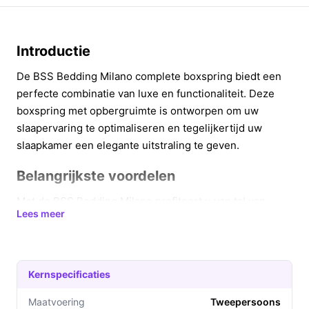
Introductie
De BSS Bedding Milano complete boxspring biedt een
perfecte combinatie van luxe en functionaliteit. Deze
boxspring met opbergruimte is ontworpen om uw
slaapervaring te optimaliseren en tegelijkertijd uw
slaapkamer een elegante uitstraling te geven.
Belangrijkste voordelen
Met de BSS Bedding Milano profiteert u van tal van
Lees meer
voordelen die uw nachtrust verbeteren en uw
slaapkamer meer georganiseerd maken.
Geïntegreerde topper voor extra comfort: De
Kernspecificaties
boxspring is voorzien van een koudschuimmatras
met topper, wat zorgt voor een hoogte van 31 cm
Maatvoering
Tweepersoons