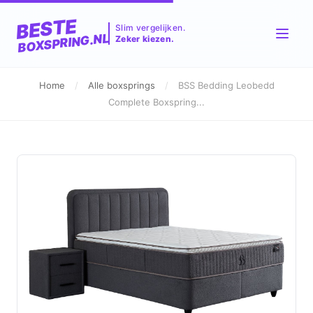
BESTE
Slim vergelijken.
BOXSPRING.NL
Zeker kiezen.
Home
/
Alle boxsprings
/
BSS Bedding Leobedd
Complete Boxspring...