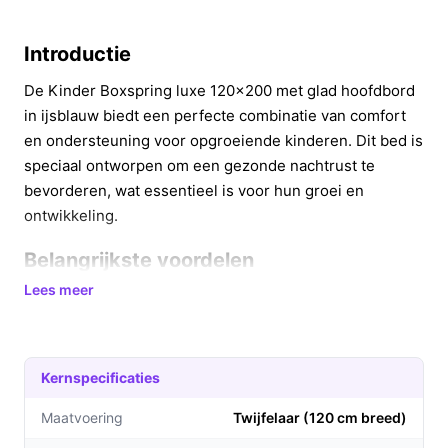
Introductie
De Kinder Boxspring luxe 120x200 met glad hoofdbord
in ijsblauw biedt een perfecte combinatie van comfort
en ondersteuning voor opgroeiende kinderen. Dit bed is
speciaal ontworpen om een gezonde nachtrust te
bevorderen, wat essentieel is voor hun groei en
ontwikkeling.
Belangrijkste voordelen
Lees meer
Met deze boxspring geniet je kind van een optimale
slaapervaring. Hier zijn de belangrijkste voordelen:
Ergonomische ondersteuning: Het
Kernspecificaties
koudschuimmatras past zich aan de lichaamsvorm
aan, wat zorgt voor een goede houding en
Maatvoering
Twijfelaar (120 cm breed)
voorkomt rugklachten.