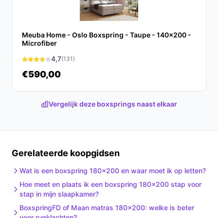
De combinatie van luxe en functionaliteit maakt het een
waardevolle toevoeging aan je slaapkamer.
Meuba Home - Oslo Boxspring - Taupe - 140x200 -
Ontdek alle specificaties en vergelijk prijzen op beste-
Microfiber
boxspring.nl. Kies bewust wat perfect past bij jouw
4,7
(131)
behoeften!
€590,00
Vergelijk deze boxsprings naast elkaar
Gerelateerde koopgidsen
Wat is een boxspring 180x200 en waar moet ik op letten?
Hoe meet en plaats ik een boxspring 180x200 stap voor
stap in mijn slaapkamer?
BoxspringFD of Maan matras 180x200: welke is beter
voor rugklachten?