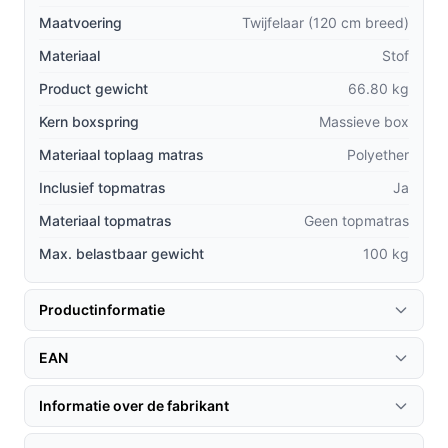
stabiliteit en duurzaamheid.
Maatvoering
Twijfelaar (120 cm breed)
Comfortschuimlaag:
De matrassen zijn voorzien
Materiaal
Stof
van een extra laag comfortschuim, wat zorgt voor
een zachtere en ondersteunende slaapervaring.
Product gewicht
66.80 kg
Geen topmatras nodig:
Dankzij het ontwerp is een
Kern boxspring
Massieve box
aparte topmatras niet noodzakelijk, wat het
Materiaal toplaag matras
Polyether
onderhoud vergemakkelijkt.
Inclusief topmatras
Ja
Gebruik & praktische tips
Materiaal topmatras
Geen topmatras
Om het meeste uit je Maxi Box Owen te halen, zijn hier
Max. belastbaar gewicht
100 kg
enkele tips:
Installatie & setup
Productinformatie
De installatie van de boxspring is eenvoudig. Volg deze
EAN
stappen voor een optimale opbouw:
Plaats de massieve box op de gewenste locatie in je
Informatie over de fabrikant
slaapkamer.