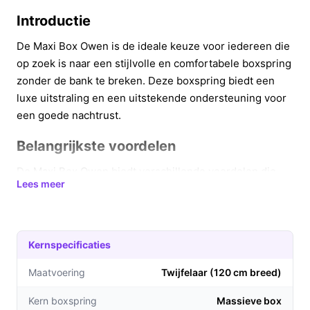
Introductie
De Maxi Box Owen is de ideale keuze voor iedereen die
op zoek is naar een stijlvolle en comfortabele boxspring
zonder de bank te breken. Deze boxspring biedt een
luxe uitstraling en een uitstekende ondersteuning voor
een goede nachtrust.
Belangrijkste voordelen
De Maxi Box Owen biedt verschillende voordelen die
Lees meer
bijdragen aan een betere slaapervaring:
Stijlvol design:
Met zijn chique zwarte stof en
tijdloze uitstraling past deze boxspring perfect in
Kernspecificaties
elke slaapkamer.
Compleet slaapsysteem:
Deze boxspring wordt
Maatvoering
Twijfelaar (120 cm breed)
geleverd met een massieve box en bonellgeveerde
Kern boxspring
Massieve box
matrassen, waardoor je alles hebt wat je nodig