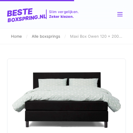
BESTE
Slim vergelijken.
BOXSPRING.NL
Zeker kiezen.
Home
/
Alle boxsprings
/
Maxi Box Owen 120 x 200...