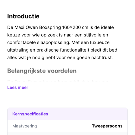
Introductie
De Maxi Owen Boxspring 160x200 cm is de ideale
keuze voor wie op zoek is naar een stijlvolle en
comfortabele slaapoplossing. Met een luxueuze
uitstraling en praktische functionaliteit biedt dit bed
alles wat je nodig hebt voor een goede nachtrust.
Belangrijkste voordelen
De Owen Boxspring onderscheidt zich door een
Lees meer
combinatie van comfort en esthetiek. Hier zijn enkele
concrete voordelen:
Chique design: De gestoffeerde afwerking en het
Kernspecificaties
tijdloze hoofdbord geven je slaapkamer een luxe
uitstraling die vergelijkbaar is met die van een
Maatvoering
Tweepersoons
hotel.