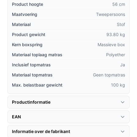
Product hoogte
56 cm
Degelijke constructie: De massieve box zorgt voor
Maatvoering
Tweepersoons
stabiliteit, wat bijdraagt aan een langere
levensduur dan veel goedkopere alternatieven.
Materiaal
Stof
Comfort voor elke slaper: De combinatie van
Product gewicht
93.80 kg
bonellvering en comfortschuim zorgt ervoor dat
Kern boxspring
Massieve box
zowel zij- als rugslapers optimaal ondersteund
Materiaal toplaag matras
worden.
Polyether
Betaalbaarheid: Je krijgt de luxe van een boxspring
Inclusief topmatras
Ja
zonder dat je budget eronder lijdt, wat het een
Materiaal topmatras
Geen topmatras
slimme investering maakt in je slaapcomfort.
Max. belastbaar gewicht
100 kg
Gebruik & praktische tips
Productinformatie
Om het meeste uit je Owen Boxspring te halen, volgen
hier enkele tips:
EAN
Installatie & setup
Informatie over de fabrikant
De boxspring is eenvoudig te installeren. Volg deze