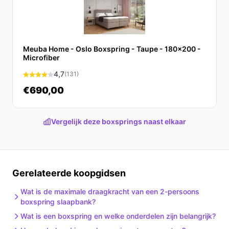
comfort en betaalbaarheid. Dit bed biedt een
uitstekende basis voor een goede nachtrust en is een
waardevolle aanvulling op je slaapkamer.
Meuba Home - Oslo Boxspring - Taupe - 180x200 -
Ontdek alle specificaties en vergelijk prijzen op beste-
Microfiber
boxspring.nl. Kies bewust wat perfect past bij jouw
4,7
(131)
behoeften!
€690,00
Vergelijk deze boxsprings naast elkaar
Gerelateerde koopgidsen
Wat is de maximale draagkracht van een 2-persoons
boxspring slaapbank?
Wat is een boxspring en welke onderdelen zijn belangrijk?