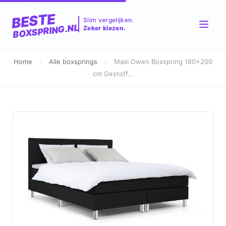
BESTE
Slim vergelijken.
BOXSPRING.NL
Zeker kiezen.
Home
/
Alle boxsprings
/
Maxi Owen Boxspring 160x200
cm Gestoff...