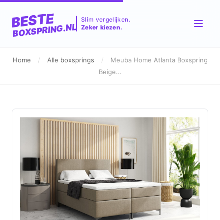
BESTE
Slim vergelijken.
BOXSPRING.NL
Zeker kiezen.
Home
/
Alle boxsprings
/
Meuba Home Atlanta Boxspring
Beige...