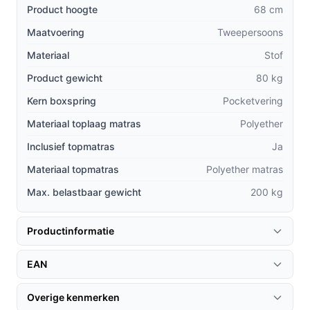
bewegingsoverlast bij een partner die zich
Product hoogte
68 cm
omdraait.
Maatvoering
Tweepersoons
Inclusief topper:
Veel boxsprings worden zonder
Materiaal
Stof
topper geleverd, maar de Atlanta wordt standaard
geleverd met een comfortabele polyether topper.
Product gewicht
80 kg
Stijlvol en tijdloos:
Het strakke ontwerp in beige
Kern boxspring
Pocketvering
past in vrijwel elk interieur, wat het een veelzijdige
Materiaal toplaag matras
Polyether
keuze maakt.
Inclusief topmatras
Ja
Gebruik & praktische tips
Materiaal topmatras
Polyether matras
Voor het beste resultaat uit uw boxspring, overweeg de
Max. belastbaar gewicht
200 kg
volgende tips:
Installatie & setup
Productinformatie
De Atlanta Boxspring is eenvoudig te installeren. Volg
EAN
deze stappen:
Plaats het bedframe op een vlakke ondergrond.
Overige kenmerken