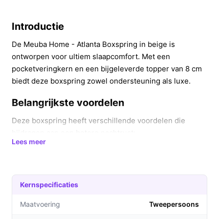
Introductie
De Meuba Home - Atlanta Boxspring in beige is
ontworpen voor ultiem slaapcomfort. Met een
pocketveringkern en een bijgeleverde topper van 8 cm
biedt deze boxspring zowel ondersteuning als luxe.
Belangrijkste voordelen
Deze boxspring heeft verschillende voordelen die
bijdragen aan een betere nachtrust:
Lees meer
Optimale ondersteuning:
De pocketveringkern
past zich aan de contouren van uw lichaam aan,
wat zorgt voor een goede houding tijdens het
Kernspecificaties
slapen.
Comfortabele topper:
De 8 cm dikke polyether
Maatvoering
Tweepersoons
topper voegt een extra laag comfort toe, ideaal