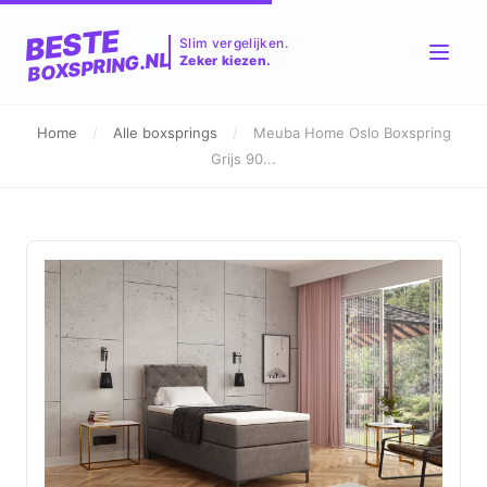
BESTE
Slim vergelijken.
BOXSPRING.NL
Zeker kiezen.
Home
/
Alle boxsprings
/
Meuba Home Oslo Boxspring
Grijs 90...