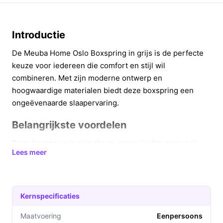
Introductie
De Meuba Home Oslo Boxspring in grijs is de perfecte
keuze voor iedereen die comfort en stijl wil
combineren. Met zijn moderne ontwerp en
hoogwaardige materialen biedt deze boxspring een
ongeëvenaarde slaapervaring.
Belangrijkste voordelen
Deze boxspring is niet alleen aantrekkelijk, maar ook
Lees meer
functioneel. Hier zijn enkele voordelen die het de ideale
keuze maken voor jouw slaapkamer:
Optimaal slaapcomfort dankzij de pocketvering die
Kernspecificaties
zich aanpast aan jouw lichaam, wat zorgt voor een
gezonde drukverdeling.
Maatvoering
Eenpersoons