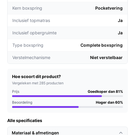
De 8 cm dikke topmatras van polyether biedt extra
Kern boxspring
Pocketvering
zachtheid, waardoor je nog beter kunt ontspannen
na een lange dag.
Inclusief topmatras
Ja
Met een maximale belasting van 200 kg is deze
boxspring geschikt voor verschillende
Inclusief opbergruimte
Ja
gewichtsklassen, wat zorgt voor een breed
Type boxspring
Complete boxspring
gebruiksgemak.
Verstelmechanisme
Niet verstelbaar
Voor welke doelgroep?
De Oslo boxspring is ideaal voor zowel alleenstaanden
als koppels die op zoek zijn naar een comfortabele en
Hoe scoort dit product?
stijlvolle slaapoplossing. Het moderne design past in
Vergeleken met 285 producten
elke slaapkamer, terwijl de stevige constructie ook goed
Prijs
Goedkoper dan 81%
is voor mensen met een hoger gewicht.
Beoordeling
Hoger dan 60%
Praktische voordelen t.o.v. alternatieven
Alle specificaties
De Oslo boxspring onderscheidt zich van andere
modellen door zijn unieke eigenschappen:
Materiaal & afmetingen