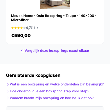
Conclusie
De Meuba Home Oslo Boxspring biedt een combinatie
Meuba Home - Oslo Boxspring - Taupe - 140x200 -
van stijl, comfort en duurzaamheid. Met zijn moderne
Microfiber
design en uitstekende ondersteuning is het een
4,7
(131)
waardevolle aanvulling voor elke slaapkamer.
Ontdek
€590,00
alle specificaties en vergelijk prijzen op beste-
boxspring.nl. Kies bewust wat perfect past bij jouw
behoeften!
Vergelijk deze boxsprings naast elkaar
Gerelateerde koopgidsen
Wat is een boxspring en welke onderdelen zijn belangrijk?
Hoe onderhoud je een boxspring stap voor stap?
Waarom kraakt mijn boxspring en hoe los ik dat op?