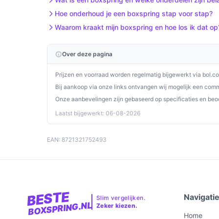
Ontdek alle specificaties en vergelijk prijzen o
Hoe onderhoud je een boxspring stap voor stap?
past bij jouw behoeften!
Waarom kraakt mijn boxspring en hoe los ik dat op
Over deze pagina
Prijzen en voorraad worden regelmatig bijgewerkt via bol.c
Bij aankoop via onze links ontvangen wij mogelijk een commi
Onze aanbevelingen zijn gebaseerd op specificaties en beo
Laatst bijgewerkt: 06-08-2026
EAN: 8721321752493
BESTE
Navigati
Slim vergelijken.
BOXSPRING.NL
Zeker kiezen.
Home