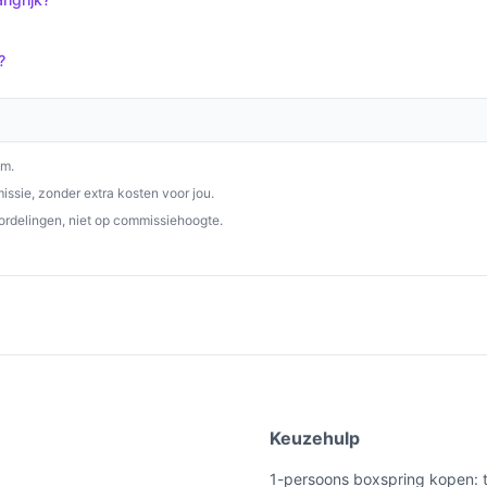
p beste-boxspring.nl. Kies bewust wat perfect
?
om.
ssie, zonder extra kosten voor jou.
ordelingen, niet op commissiehoogte.
e
Keuzehulp
1-persoons boxspring kopen: t