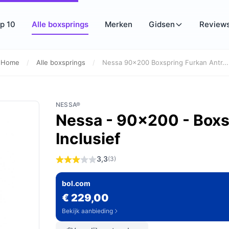
p 10
Alle boxsprings
Merken
Gidsen
Review
Home
/
Alle boxsprings
/
Nessa 90x200 Boxspring Furkan Antr...
NESSA®
Nessa - 90x200 - Boxsp
Inclusief
3,3
(3)
bol.com
€ 229,00
Bekijk aanbieding