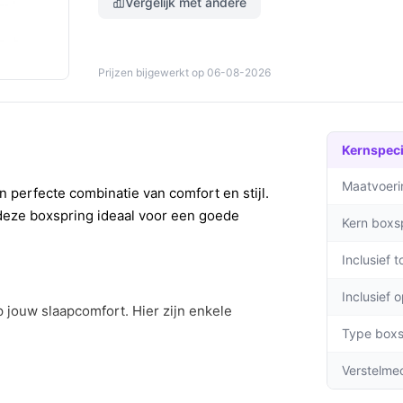
Vergelijk met andere
Prijzen bijgewerkt op 06-08-2026
Kernspeci
Maatvoeri
 perfecte combinatie van comfort en stijl.
s deze boxspring ideaal voor een goede
Kern boxs
Inclusief 
Inclusief 
 jouw slaapcomfort. Hier zijn enkele
Type boxs
euning, wat leidt tot een betere
Verstelme