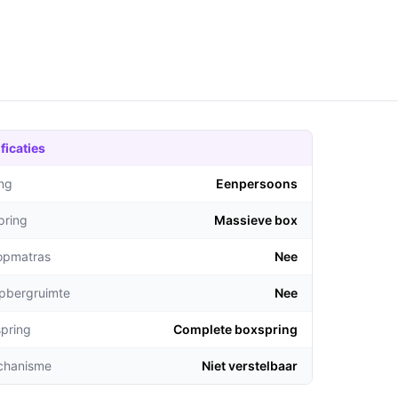
ficaties
ng
Eenpersoons
pring
Massieve box
topmatras
Nee
opbergruimte
Nee
pring
Complete boxspring
chanisme
Niet verstelbaar