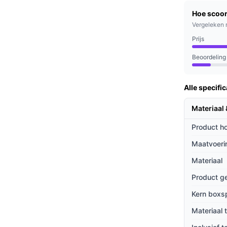
makkelijk toegankelijk voor iedereen, ook
Hoe scoor
Vergeleken 
 maar ook duurzaam en gemakkelijk te
Prijs
Beoordeling
ikers die op zoek zijn naar een comfortabele
Alle specific
denten als volwassenen die een stijlvolle
.
Materiaal
Product h
ieven
Maatvoeri
ergelijking met andere boxsprings?
Materiaal
tabiliteit in vergelijking met lichtere
Product g
Kern boxs
 profiteer je van een uitstekende
Materiaal 
schillende interieurstijlen, wat de boxspring