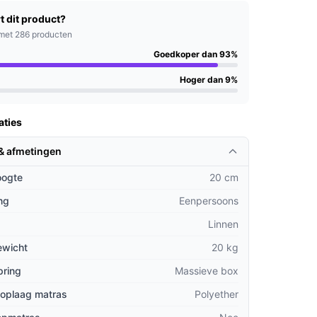
t dit product?
met 286 producten
Goedkoper dan 93%
Hoger dan 9%
aties
 & afmetingen
oogte
20 cm
ng
Eenpersoons
Linnen
ewicht
20 kg
pring
Massieve box
toplaag matras
Polyether