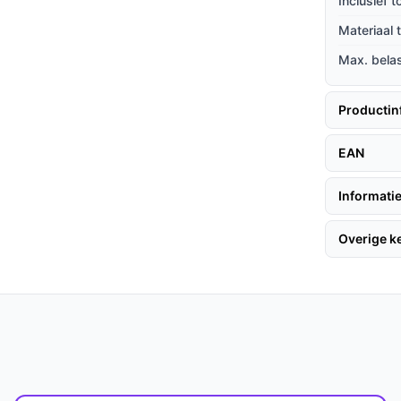
Inclusief 
Materiaal
Max. bela
olgen hier enkele tips:
Productin
e stappen voor een snelle opzet:
EAN
Informatie
eleverd).
goed vastligt.
Overige 
elijk om in en uit bed te stappen.
 voor de meeste gebruikers zonder zorgen