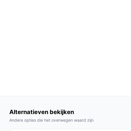
een uitstekende keuze maakt.
Gebruik & praktische tips
Om het meeste uit je Boxspring Furkan te halen, v
Installatie & setup
De boxspring is eenvoudig te monteren. Volg dez
Plaats de boxspring op de gewenste locatie.
Verbind de boxspring met de poten (inclusief bijg
Leg het matras op de box en zorg ervoor dat alles 
Specificaties in mensentaal
Product hoogte: 20 cm – Dit maakt het gemakk
Max. belastbaar gewicht: 160 kg – Geschikt
Alternatieven bekijken
over stabiliteit.
Andere opties die het overwegen waard zijn
Veelgestelde vragen