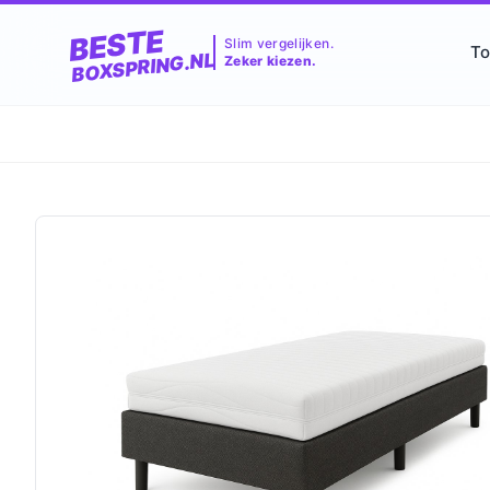
BESTE
Slim vergelijken.
To
BOXSPRING.NL
Zeker kiezen.