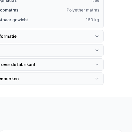
topmatras
Nee
 topmatras
Polyether matras
stbaar gewicht
160 kg
formatie
 over de fabrikant
kenmerken