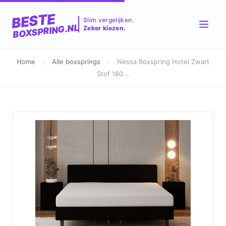
BESTE
Slim vergelijken.
BOXSPRING.NL
Zeker kiezen.
Home
/
Alle boxsprings
/
Nessa Boxspring Hotel Zwart
Stof 180...