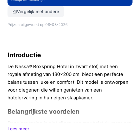
Vergelijk met andere
Prijzen bijgewerkt op 08-08-2026
Introductie
De Nessa® Boxspring Hotel in zwart stof, met een
royale afmeting van 180x200 cm, biedt een perfecte
balans tussen luxe en comfort. Dit model is ontworpen
voor diegenen die willen genieten van een
hotelervaring in hun eigen slaapkamer.
Belangrijkste voordelen
Deze boxspring is niet alleen een meubelstuk, maar een
Lees meer
investering in jouw slaapkwaliteit. Hier zijn enkele
belangrijke voordelen: