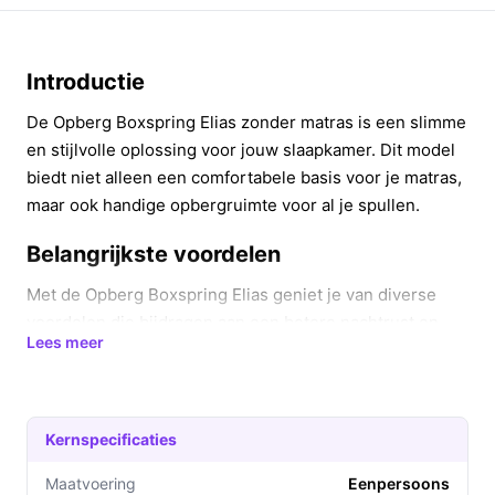
Introductie
De Opberg Boxspring Elias zonder matras is een slimme
en stijlvolle oplossing voor jouw slaapkamer. Dit model
biedt niet alleen een comfortabele basis voor je matras,
maar ook handige opbergruimte voor al je spullen.
Belangrijkste voordelen
Met de Opberg Boxspring Elias geniet je van diverse
voordelen die bijdragen aan een betere nachtrust en
Lees meer
een georganiseerde slaapkamer.
Maximale opbergruimte: De boxspring biedt een
ruime onderbergruimte, ideaal voor beddengoed,
Kernspecificaties
kussens of seizoensgebonden kleding.
Eenvoudige toegang: De klep opent aan de zijkant,
Maatvoering
Eenpersoons