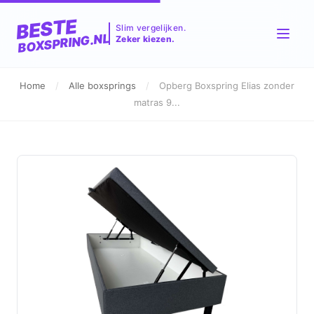
BESTE
Slim vergelijken.
BOXSPRING.NL
Zeker kiezen.
Home
/
Alle boxsprings
/
Opberg Boxspring Elias zonder
matras 9...