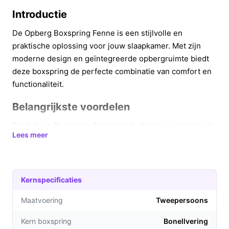
Introductie
De Opberg Boxspring Fenne is een stijlvolle en
praktische oplossing voor jouw slaapkamer. Met zijn
moderne design en geïntegreerde opbergruimte biedt
deze boxspring de perfecte combinatie van comfort en
functionaliteit.
Belangrijkste voordelen
De Opberg Boxspring Fenne biedt diverse voordelen die
Lees meer
jouw slaapervaring verbeteren:
Optimale opbergruimte van 700 liter, ideaal voor
beddengoed en andere spullen.
Kernspecificaties
Inclusief koudschuimmatras, wat zorgt voor een
uitstekende ventilatie en comfort.
Maatvoering
Tweepersoons
Bonellvering voor een goede ondersteuning tot
Kern boxspring
Bonellvering
100 kg per zijde, voor een ontspannen nachtrust.