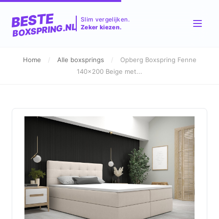
BESTE
Slim vergelijken.
BOXSPRING.NL
Zeker kiezen.
Home
/
Alle boxsprings
/
Opberg Boxspring Fenne
140x200 Beige met...