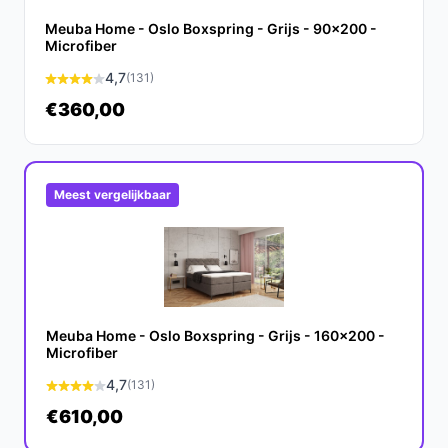
Conclusie
Meuba Home - Oslo Boxspring - Grijs - 90x200 -
De Opberg Boxspring Fenne combineert stijl, comfort
Microfiber
en functionaliteit. Met zijn ruime opbergruimte en
4,7
(131)
hoogwaardige materialen is dit bed een uitstekende
€360,00
keuze voor elke slaapkamer.
Ontdek alle specificaties en vergelijk prijzen op beste-
boxspring.nl. Kies bewust wat perfect past bij jouw
Meest vergelijkbaar
behoeften!
Meuba Home - Oslo Boxspring - Grijs - 160x200 -
Microfiber
4,7
(131)
€610,00