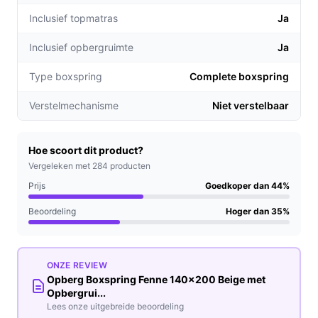
Inclusief topmatras
Ja
Voor welke doelgroep?
Deze boxspring is perfect voor iedereen die op zoek is
Inclusief opbergruimte
Ja
naar zowel comfort als extra opbergruimte, zoals
Type boxspring
Complete boxspring
studenten, gezinnen of mensen met beperkte
opslagmogelijkheden in hun slaapkamer.
Verstelmechanisme
Niet verstelbaar
Praktische voordelen t.o.v. alternatieven
Hoe scoort dit product?
Wat maakt de Opberg Boxspring Fenne uniek ten
Vergeleken met 284 producten
opzichte van andere boxsprings?
Prijs
Goedkoper dan 44%
De geïntegreerde opbergruimte is eenvoudig
Beoordeling
Hoger dan 35%
toegankelijk, wat het dagelijks gebruik
vergemakkelijkt.
De combinatie van bonellvering en
ONZE REVIEW
koudschuimmatras zorgt voor een perfecte balans
Opberg Boxspring Fenne 140x200 Beige met
tussen stevigheid en comfort.
Opbergrui...
Lees onze uitgebreide beoordeling
Het stijlvolle design in beige past bij verschillende