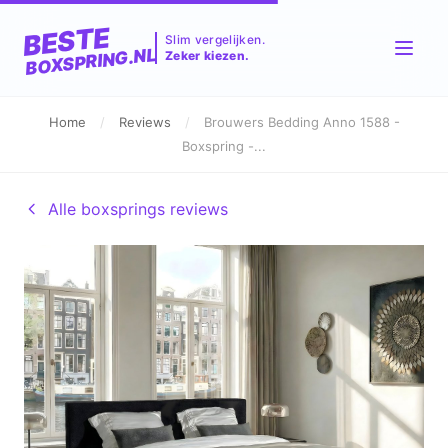
BESTE
Slim vergelijken.
BOXSPRING.NL
Zeker kiezen.
Home
/
Reviews
/
Brouwers Bedding Anno 1588 -
Boxspring -...
Alle boxsprings reviews