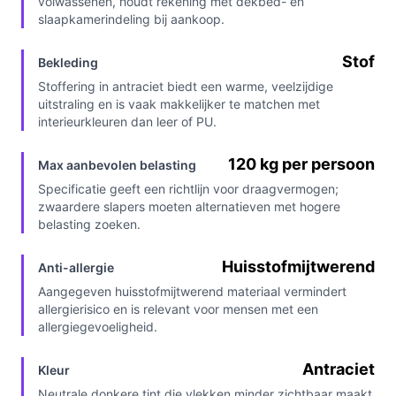
volwassenen, houdt rekening met dekbed- en
slaapkamerindeling bij aankoop.
Stof
Bekleding
Stoffering in antraciet biedt een warme, veelzijdige
uitstraling en is vaak makkelijker te matchen met
interieurkleuren dan leer of PU.
120 kg per persoon
Max aanbevolen belasting
Specificatie geeft een richtlijn voor draagvermogen;
zwaardere slapers moeten alternatieven met hogere
belasting zoeken.
Huisstofmijtwerend
Anti-allergie
Aangegeven huisstofmijtwerend materiaal vermindert
allergierisico en is relevant voor mensen met een
allergiegevoeligheid.
Antraciet
Kleur
Neutrale donkere tint die vlekken minder zichtbaar maakt