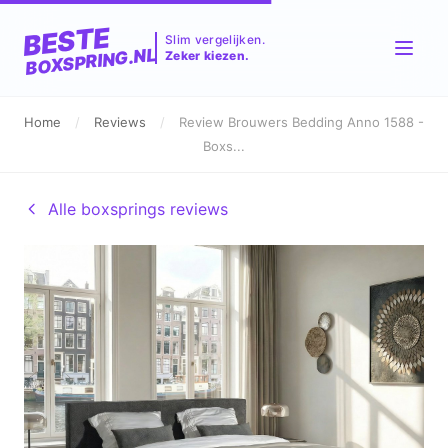
BESTE
Slim vergelijken.
BOXSPRING.NL
Zeker kiezen.
Home
/
Reviews
/
Review Brouwers Bedding Anno 1588 -
Boxs...
Alle boxsprings reviews