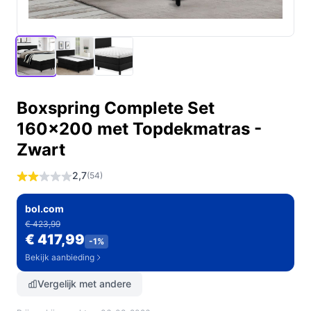
Boxspring Complete Set
160x200 met Topdekmatras -
Zwart
2,7
(54)
bol.com
€ 423,99
€ 417,99
-1%
Bekijk aanbieding
Vergelijk met andere