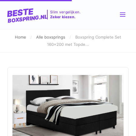
BESTE
Slim vergelijken.
BOXSPRING.NL
Zeker kiezen.
Home
/
Alle boxsprings
/
Boxspring Complete Set
160x200 met Topde...