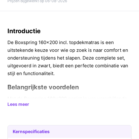
Prijzen bijgewerkt op 06-08-2026
Introductie
De Boxspring 160x200 incl. topdekmatras is een
uitstekende keuze voor wie op zoek is naar comfort en
ondersteuning tijdens het slapen. Deze complete set,
uitgevoerd in zwart, biedt een perfecte combinatie van
stijl en functionaliteit.
Belangrijkste voordelen
Met de Boxspring 160x200 geniet je van verschillende
Lees meer
voordelen die bijdragen aan een goede nachtrust:
Optimale ondersteuning: De 7-zone pocketvering
met 330 veren per m² past zich aan de contouren
Kernspecificaties
van je lichaam aan voor een goede nachtrust.