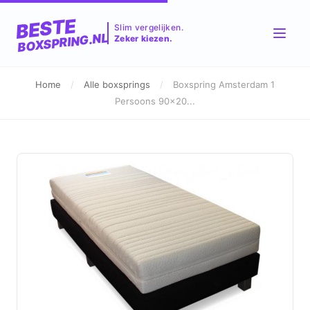
BESTE
Slim vergelijken.
BOXSPRING.NL
Zeker kiezen.
Home
/
Alle boxsprings
/
Boxspring Amsterdam 1
Persoons 90x20...