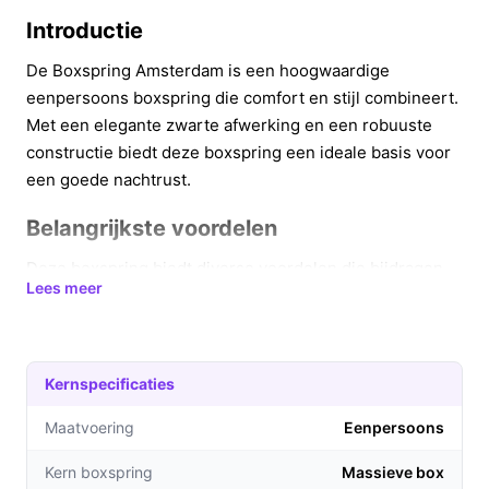
Introductie
De Boxspring Amsterdam is een hoogwaardige
eenpersoons boxspring die comfort en stijl combineert.
Met een elegante zwarte afwerking en een robuuste
constructie biedt deze boxspring een ideale basis voor
een goede nachtrust.
Belangrijkste voordelen
Deze boxspring biedt diverse voordelen die bijdragen
Lees meer
aan een betere slaapervaring:
De massieve boxkern zorgt voor een stevige
ondersteuning, ideaal voor mensen die houden van
Kernspecificaties
een stevige ondergrond.
Hygiënisch en gemakkelijk schoon te maken
Maatvoering
Eenpersoons
dankzij de luxe meubelstof die eenvoudig met een
Kern boxspring
Massieve box
vochtige doek te reinigen is.