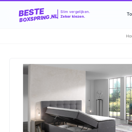
BESTE
Slim vergelijken.
To
BOXSPRING.NL
Zeker kiezen.
Ho