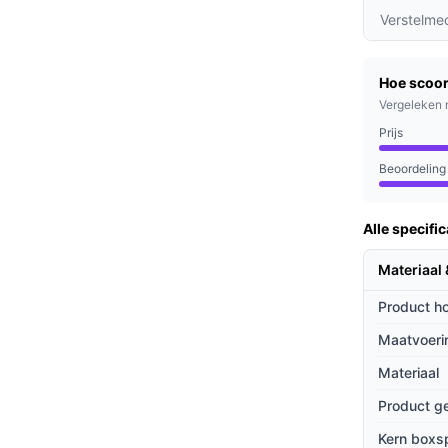
edt optimale ondersteuning en zorgt voor een
Verstelme
der het bed is perfect om beddengoed of
Hoe scoor
Vergeleken 
orgt voor extra comfort en verlengt de
Prijs
Beoordeling
r een comfortabele en stijlvolle oplossing voor
Alle specific
ruimte heeft, biedt de opbergruimte een
Materiaal
Product h
ieven
Maatvoeri
 zijn praktische en esthetische kenmerken.
Materiaal
l andere bedden, heeft dit bed een royale
Product g
Kern boxs
an pocketvering en koudschuim biedt een