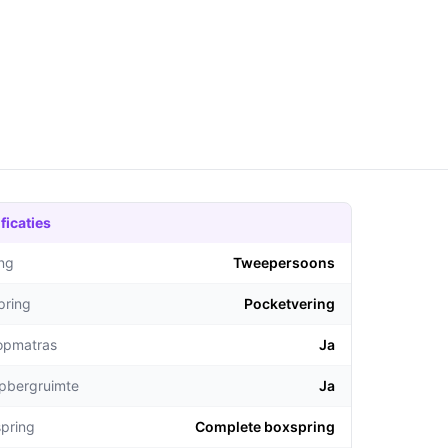
ficaties
ng
Tweepersoons
pring
Pocketvering
topmatras
Ja
opbergruimte
Ja
pring
Complete boxspring