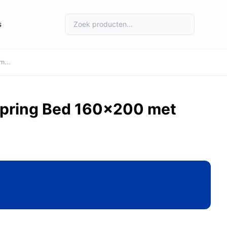
s
m...
spring Bed 160x200 met