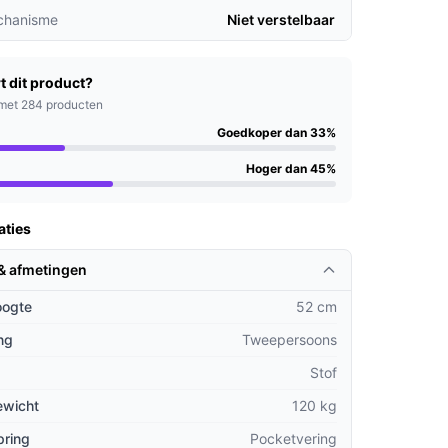
chanisme
Niet verstelbaar
t dit product?
met 284 producten
Goedkoper dan 33%
Hoger dan 45%
aties
 & afmetingen
oogte
52 cm
ng
Tweepersoons
Stof
ewicht
120 kg
pring
Pocketvering