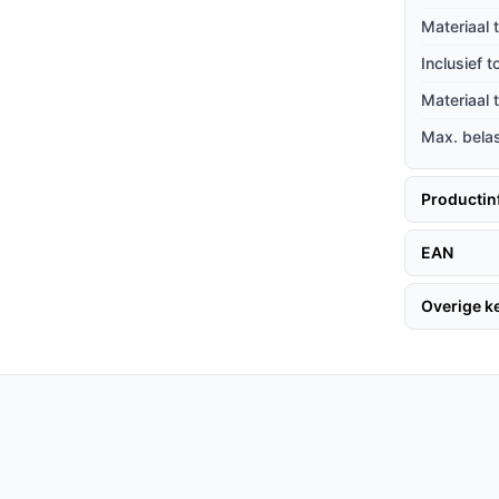
Materiaal 
 in elke slaapkamer, waardoor het niet alleen
Inclusief 
terieur is.
Materiaal
Max. bela
alaga, volgen hier enkele tips.
Productin
erde instructies. Zorg ervoor dat u het bed
EAN
tabiliteit. Gebruik de opbergruimte optimaal
ngoed.
Overige 
gemakkelijke instap en maakt het bed
oon - Dit maakt het bed geschikt voor de