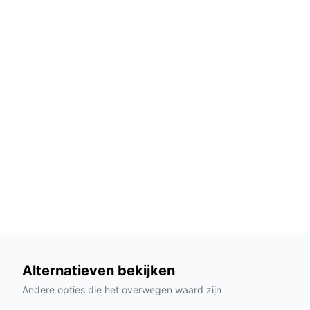
ongeëvenaarde comfortabele slaapervaring.
Stijlvol design: Het moderne grijze stof past
functioneel maar ook een aanvulling op uw in
Gebruik & praktische tips
Voor een optimaal gebruik van uw Boxspring bed M
Installatie & setup
Het bed is eenvoudig te monteren met de bijgelev
op een vlakke ondergrond plaatst voor maximale s
door deze te vullen met lichte items zoals bedde
Specificaties in mensentaal
Product hoogte: 52 cm - Dit zorgt voor een 
toegankelijk voor iedereen.
Alternatieven bekijken
Maximaal belastbaar gewicht: 90 kg per pers
Andere opties die het overwegen waard zijn
meeste volwassenen.