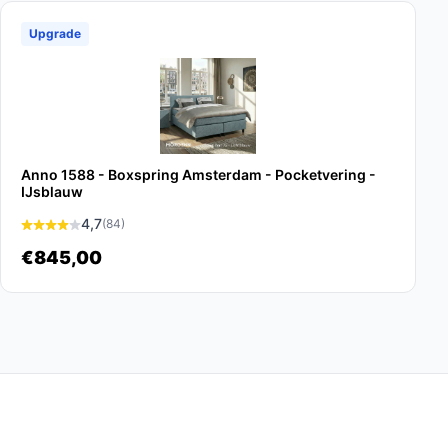
Upgrade
Anno 1588 - Boxspring Amsterdam - Pocketvering -
IJsblauw
4,7
(84)
€845,00