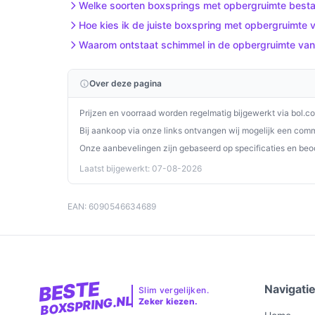
uitstekende investering voor uw slaapcomfort.
Welke soorten boxsprings met opbergruimte besta
Hoe kies ik de juiste boxspring met opbergruimte 
Ontdek alle specificaties en vergelijk prijzen o
Waarom ontstaat schimmel in de opbergruimte van m
past bij jouw behoeften!
Over deze pagina
Prijzen en voorraad worden regelmatig bijgewerkt via bol.c
Bij aankoop via onze links ontvangen wij mogelijk een commi
Onze aanbevelingen zijn gebaseerd op specificaties en beo
Laatst bijgewerkt: 07-08-2026
EAN: 6090546634689
BESTE
Navigati
Slim vergelijken.
BOXSPRING.NL
Zeker kiezen.