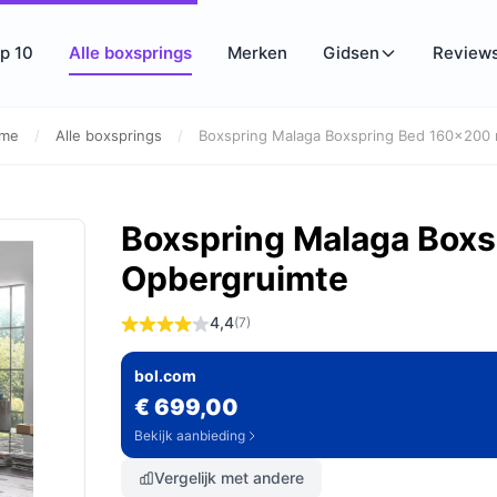
p 10
Alle boxsprings
Merken
Gidsen
Review
me
/
Alle boxsprings
/
Boxspring Malaga Boxspring Bed 160x200 
Boxspring Malaga Box
Opbergruimte
4,4
(7)
bol.com
€ 699,00
Bekijk aanbieding
Vergelijk met andere