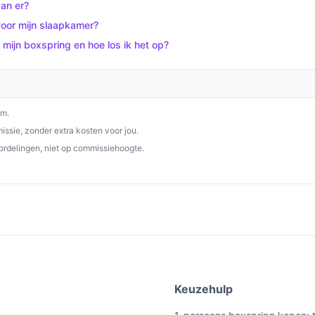
an er?
voor mijn slaapkamer?
p beste-boxspring.nl. Kies bewust wat perfect
ijn boxspring en hoe los ik het op?
om.
ssie, zonder extra kosten voor jou.
ordelingen, niet op commissiehoogte.
e
Keuzehulp