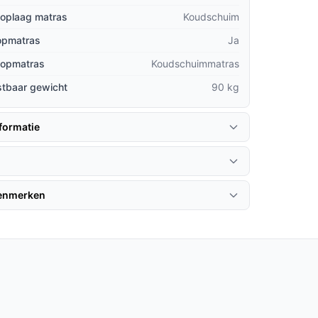
toplaag matras
Koudschuim
topmatras
Ja
 topmatras
Koudschuimmatras
stbaar gewicht
90 kg
formatie
kenmerken