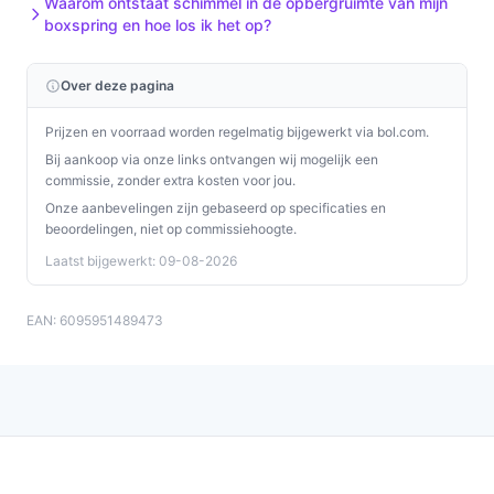
Waarom ontstaat schimmel in de opbergruimte van mijn
boxspring en hoe los ik het op?
Controleer de afmetingen (140x200 cm) en hoogte
(45 cm) tegenover de slaapkamerdeur en
Over deze pagina
beschikbare ruimte.
Controleer in de specificaties of het maximale
Prijzen en voorraad worden regelmatig bijgewerkt via bol.com.
belastbare gewicht van 90 kg per persoon of per
Bij aankoop via onze links ontvangen wij mogelijk een
bed geldt en of dit aansluit op wie het bed gaat
commissie, zonder extra kosten voor jou.
gebruiken.
Onze aanbevelingen zijn gebaseerd op specificaties en
beoordelingen, niet op commissiehoogte.
Specificaties in mensentaal
Laatst bijgewerkt: 09-08-2026
Maatvoering (Tweepersoons 140x200 cm):
standaard tweepersoonsformaat; bepaal of 140 cm
EAN: 6095951489473
breed genoeg is voor jouw slaapbehoefte of die
van een partner.
Max. belastbaar gewicht (90 kg):
controleer of dit
gewicht past bij de gebruikers; raadpleeg de
productinformatie of verkoper of dit per persoon of
voor het hele bed geldt.