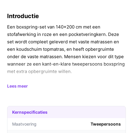
Introductie
Een boxspring-set van 140x200 cm met een
stofafwerking in roze en een pocketveringkern. Deze
set wordt compleet geleverd met vaste matrassen en
een koudschuim topmatras, en heeft opbergruimte
onder de vaste matrassen. Mensen kiezen voor dit type
wanneer ze een kant-en-klare tweepersoons boxspring
met extra opbergruimte willen.
In 20 seconden beslissen
Lees meer
Kopen als:
je een complete tweepersoons
boxspring (140x200 cm) zoekt met ingebouwde
opbergruimte en een inbegrepen
Kernspecificaties
koudschuimtopper.
Maatvoering
Tweepersoons
Niet kopen als:
je behoefte hebt aan een hogere
draagcapaciteit dan 90 kg (controleer of dit gewicht