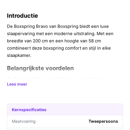
Introductie
De Boxspring Bravo van Boxspring biedt een luxe
slaapervaring met een moderne uitstraling. Met een
breedte van 200 cm en een hoogte van 58 cm
combineert deze boxspring comfort en stijl in elke
slaapkamer.
Belangrijkste voordelen
De Boxspring Bravo biedt diverse voordelen die uw
Lees meer
slaapervaring verbeteren:
De luxe pocketvering met 7 comfortzones past
zich aan uw lichaamsvorm aan, wat zorgt voor
Kernspecificaties
optimale ondersteuning en drukverlichting.
Het koudschuimmatras van 4 cm draagt bij aan een
Maatvoering
Tweepersoons
comfortabele temperatuurregeling, zodat u het niet