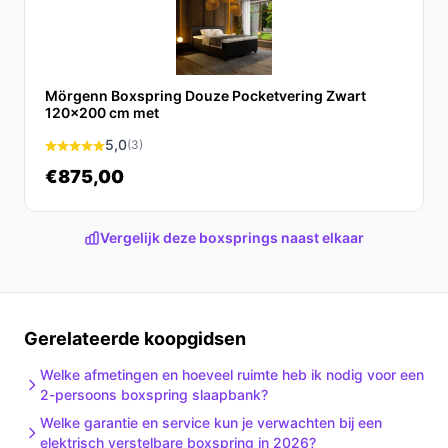
De Boxspring Bravo is een uitstekende keuze voor
iedereen die op zoek is naar comfort, stijl en
duurzaamheid. Met zijn luxe pocketvering en praktische
Mörgenn Boxspring Douze Pocketvering Zwart
eigenschappen biedt deze boxspring alles wat u nodig
120x200 cm met
heeft voor een goede nachtrust.
5,0
(3)
€875,00
Ontdek alle specificaties en vergelijk prijzen op beste-
boxspring.nl. Kies bewust wat perfect past bij jouw
behoeften!
Vergelijk deze boxsprings naast elkaar
Gerelateerde koopgidsen
Welke afmetingen en hoeveel ruimte heb ik nodig voor een
2-persoons boxspring slaapbank?
Welke garantie en service kun je verwachten bij een
elektrisch verstelbare boxspring in 2026?