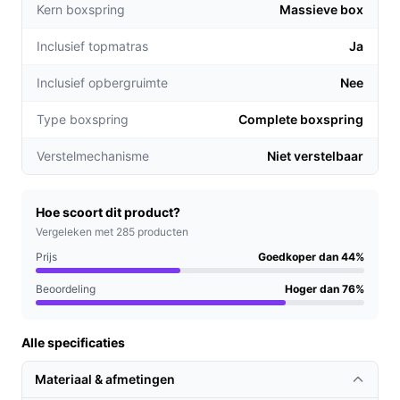
Kern boxspring
Massieve box
te warm of te koud krijgt tijdens de nacht.
Met een maximaal belastbaar gewicht van 120 kg
Inclusief topmatras
Ja
per zijde is deze boxspring geschikt voor koppels
of individuen die extra ondersteuning nodig
Inclusief opbergruimte
Nee
hebben.
Type boxspring
Complete boxspring
Voor welke doelgroep?
Verstelmechanisme
Niet verstelbaar
De Boxspring Bravo is ideaal voor stellen, maar ook voor
alleenstaanden die op zoek zijn naar een kwalitatief
hoogwaardig bed dat voldoende ruimte biedt. Of u nu
Hoe scoort dit product?
een goede nachtrust wilt of gewoon een stijlvolle
Vergeleken met 285 producten
aanwinst voor uw slaapkamer zoekt, deze boxspring
Prijs
Goedkoper dan 44%
sluit aan bij uw wensen.
Beoordeling
Hoger dan 76%
Praktische voordelen t.o.v. alternatieven
Alle specificaties
Wat maakt de Boxspring Bravo onderscheidend ten
opzichte van andere boxsprings?
Materiaal & afmetingen