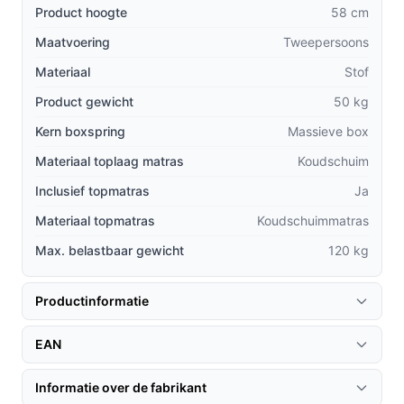
De combinatie van een massieve box en een
Product hoogte
58 cm
pocketvering matras biedt een stevigere basis dan
Maatvoering
Tweepersoons
veel alternatieven, wat resulteert in een langere
Materiaal
levensduur.
Stof
Dankzij de inbegrepen topmatras hoeft u geen
Product gewicht
50 kg
extra investering te doen, wat dit product een
Kern boxspring
Massieve box
kosteneffectieve keuze maakt voor uw
Materiaal toplaag matras
Koudschuim
slaapcomfort.
De verschillende kleur- en stofopties maken het
Inclusief topmatras
Ja
eenvoudig om de Boxspring Bravo aan te passen
Materiaal topmatras
Koudschuimmatras
aan uw interieur, wat bij veel andere merken
Max. belastbaar gewicht
120 kg
ontbreekt.
Gebruik & praktische tips
Productinformatie
Om het meeste uit uw Boxspring Bravo te halen, zijn
EAN
hier enkele tips:
Installatie & setup
Informatie over de fabrikant