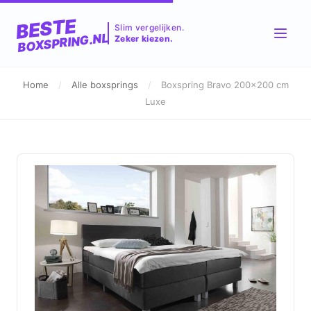
BESTE
Slim vergelijken.
BOXSPRING.NL
Zeker kiezen.
Home
/
Alle boxsprings
/
Boxspring Bravo 200x200 cm
Luxe