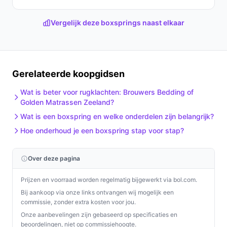
geleverd met topper en beddengoed en heeft een
Vergelijk deze boxsprings naast elkaar
maximaal belastbaar gewicht van 240 kg. Voor intensief
commercieel gebruik of andere zware toepassingen,
controleer aanvullende specificaties of garanties bij de
verkoper.
Gerelateerde koopgidsen
Waar moet ik op letten bij onderhoud?
Wat is beter voor rugklachten: Brouwers Bedding of
Controleer de reinigingsvoorschriften voor de stof (er
Golden Matrassen Zeeland?
staat dat de stoffering waterafstotend is). Let op naden
Wat is een boxspring en welke onderdelen zijn belangrijk?
en ritsen van de topper en matrassen en volg de
Hoe onderhoud je een boxspring stap voor stap?
verzorgingsadviezen in de handleiding.
Wat is de belangrijkste afweging bij dit type product?
Over deze pagina
De trade-off is vaak tussen een hogere, complete set
Prijzen en voorraad worden regelmatig bijgewerkt via bol.com.
met veel comfortlagen en het gewicht/ruimtegebruik.
Bij aankoop via onze links ontvangen wij mogelijk een
Kies dit type als je een complete, hogere boxspring wilt;
commissie, zonder extra kosten voor jou.
kies een compacter of verstelbaar model als je
Onze aanbevelingen zijn gebaseerd op specificaties en
beoordelingen, niet op commissiehoogte.
mobiliteit, ruimte of verstelbaarheid belangrijker vindt.