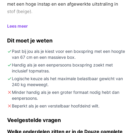
met een hoge instap en een afgewerkte uitstraling in
stof (beige).
In 20 seconden beslissen
Lees meer
Kopen als:
je een stevige, complete
Dit moet je weten
boxspringopstelling zoekt inclusief topper, dekbed
en kussens en je waarde hecht aan een hogere
Past bij jou als je kiest voor een boxspring met een hoogte
instap (producthoogte 67 cm).
van 67 cm en een massieve box.
Niet kopen als:
je een verstelbaar hoofdeind nodig
Handig als je een eenpersoons boxspring zoekt met
inclusief topmatras.
hebt (dit model heeft geen verstelbaar hoofdeind)
Logische keuze als het maximale belastbaar gewicht van
of als de maatvoering onduidelijk is voor jouw
240 kg meeweegt.
slaapkamer (controleer de afmetingen).
Minder handig als je een groter formaat nodig hebt dan
Belangrijkste check:
bevestig de daadwerkelijke
eenpersoons.
breedte en het aantal losse matrassen bij de
Beperkt als je een verstelbaar hoofdeind wilt.
verkoper (titel geeft 160x200 aan; specificatie
vermeldt 'eenpersoons' – controleer welke maat
Veelgestelde vragen
precies geleverd wordt).
Welke onderdelen zitten er in de Douze complete