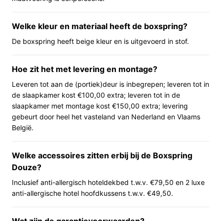
mobiliteitsbeperkingen of voor mensen die hoogte
prettig vinden.
Welke kleur en materiaal heeft de boxspring?
Complete set: topper, dekbed en kussens zijn
De boxspring heeft beige kleur en is uitgevoerd in stof.
inbegrepen, waardoor je niet meteen losse
accessoires hoeft te kopen.
Hoe zit het met levering en montage?
Gelaagde opbouw (pocketvering + koudschuim):
combineert de veerkracht van veren met een
Leveren tot aan de (portiek)deur is inbegrepen; leveren tot in
de slaapkamer kost €100,00 extra; leveren tot in de
koudschuim afdeklaag en topper, wat invloed heeft
slaapkamer met montage kost €150,00 extra; levering
op ventilatie en oppervlaktedemping.
gebeurt door heel het vasteland van Nederland en Vlaams
Voor wie is dit geschikt?
België.
Geschikt voor wie een complete boxspring wil met een
Welke accessoires zitten erbij bij de Boxspring
hogere instap, voor twee personen bij een breedte van
Douze?
160 cm (controleer of er inderdaad twee matrassen
bijgeleverd worden), en voor huishoudens die een
Inclusief anti-allergisch hoteldekbed t.w.v. €79,50 en 2 luxe
stoffering in beige willen en een maximaal belastbaar
anti-allergische hotel hoofdkussens t.w.v. €49,50.
gewicht tot 240 kg nodig hebben.