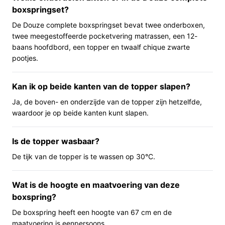
Wat je in de praktijk merkt
boxspringset?
In huis staat deze boxspring hoger op zijn poten (67 cm
De Douze complete boxspringset bevat twee onderboxen,
totale hoogte), waardoor in- en uitstappen doorgaans
twee meegestoffeerde pocketvering matrassen, een 12-
baans hoofdbord, een topper en twaalf chique zwarte
minder bukken vergt dan bij lage bedden. De set wordt
pootjes.
compleet geleverd met topmatras en meegeleverde
dekbedden en kussens, zodat je direct kunt gebruiken.
Kan ik op beide kanten van de topper slapen?
De matrasopbouw combineert pocketvering met een
koudschuim afdeklaag en een koudschuimtopper, wat
Ja, de boven- en onderzijde van de topper zijn hetzelfde,
invloed heeft op de ligbeleving en ventilatie. De opbouw
waardoor je op beide kanten kunt slapen.
is relatief zwaar (ongeveer 100 kg) en bestaat uit twee
massieve onderboxen en meegestoffeerde matrassen
Is de topper wasbaar?
als onderdeel van de set.
De tijk van de topper is te wassen op 30°C.
Belangrijkste voordelen
Wat is de hoogte en maatvoering van deze
De praktische voordelen voor dagelijks gebruik:
boxspring?
Hogere instap (67 cm): makkelijker opstaan en in
De boxspring heeft een hoogte van 67 cm en de
bed stappen, vooral praktisch bij
maatvoering is eenpersoons.