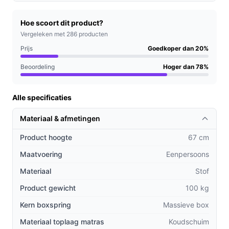
Waar let je op bij ruimtegebruik? De set heeft een
aanzienlijke hoogte en gewicht; meet
Hoe scoort dit product?
deuropeningen en liftmaten en beoordeel
Vergeleken met 286 producten
slaapkamerindeling.
Prijs
Goedkoper dan 20%
Waar let je op bij prestaties? Controleer maximaal
Beoordeling
Hoger dan 78%
belastbaar gewicht (240 kg) en of de
matrasopbouw (pocketvering en HR-koudschuim)
aansluit bij je voorkeur voor ventilatie en
Alle specificaties
ondersteuning.
Materiaal & afmetingen
Gebruik & tips
Product hoogte
67 cm
Veilige, praktische tips voor plaatsing en onderhoud:
Maatvoering
Eenpersoons
Meet doorgangen en deurbreedtes; het totale
Materiaal
Stof
gewicht is zo'n 100 kg en de set bestaat uit losse
Product gewicht
100 kg
onderdelen.
Kern boxspring
Massieve box
Controleer of er twee losse matrassen bijgeleverd
worden bij 160 cm breedte (zoals vaak bij
Materiaal toplaag matras
Koudschuim